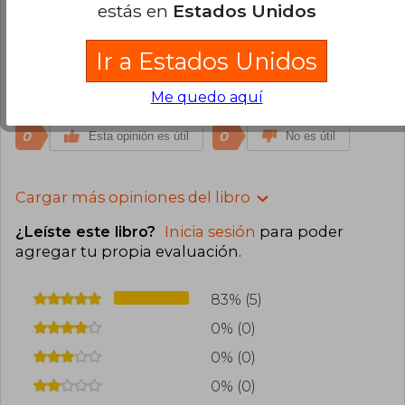
estás en
Estados Unidos
Hugo Ivan Vera
Martes 08 de Abril,
2025
Ir a Estados Unidos
Compra Verificada
Simplemente HERMOSO. Un clasico que deberias
Me quedo aquí
tener en tu coleccion
0
0
Esta opinión es útil
No es útil
Cargar más opiniones del libro
¿Leíste este libro?
Inicia sesión
para poder
agregar tu propia evaluación
.
83% (5)
0% (0)
0% (0)
0% (0)