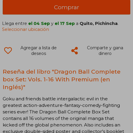
Comprar
Llega entre
el 04 Sep
y
el 17 Sep
a
Quito, Pichincha
.
Seleccionar ubicación
Agregar a lista de
Comparte y gana
deseos
dinero
Reseña del libro "Dragon Ball Complete
box Set: Vols. 1-16 With Premium (en
Inglés)"
Goku and friends battle intergalactic evil in the
greatest action-adventure-fantasy-comedy-fighting
series ever! The Dragon Ball Complete Box Set
contains all 16 volumes of the original manga that
kicked off the global phenomenon. Also includes an
exclusive double-sided poster and collector's booklet