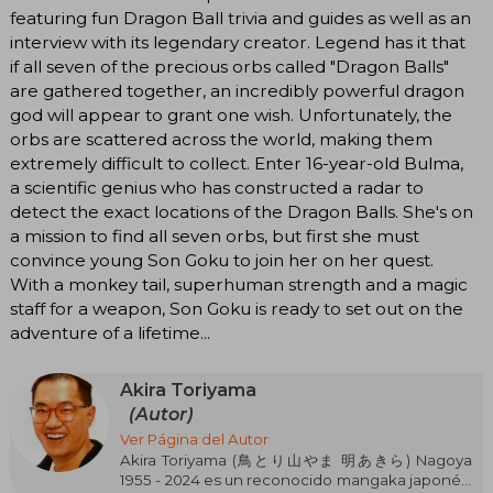
featuring fun Dragon Ball trivia and guides as well as an
interview with its legendary creator. Legend has it that
if all seven of the precious orbs called "Dragon Balls"
are gathered together, an incredibly powerful dragon
god will appear to grant one wish. Unfortunately, the
orbs are scattered across the world, making them
extremely difficult to collect. Enter 16-year-old Bulma,
a scientific genius who has constructed a radar to
detect the exact locations of the Dragon Balls. She's on
a mission to find all seven orbs, but first she must
convince young Son Goku to join her on her quest.
With a monkey tail, superhuman strength and a magic
staff for a weapon, Son Goku is ready to set out on the
adventure of a lifetime...
Akira Toriyama
(Autor)
Ver Página del Autor
Akira Toriyama (鳥とり山やま 明あきら) Nagoya
1955 - 2024 es un reconocido mangaka japonés,