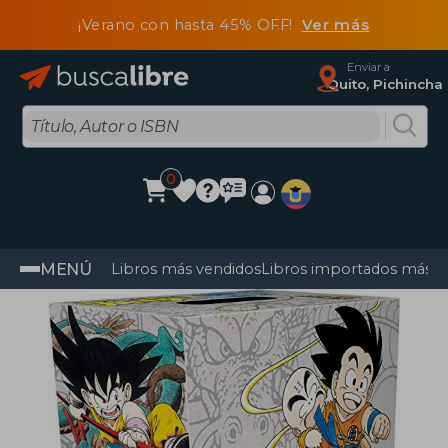
¡Verano con hasta 45% OFF!
Ver más
Enviar a
Quito, Pichincha
0
MENÚ
Libros más vendidos
Libros importados más v