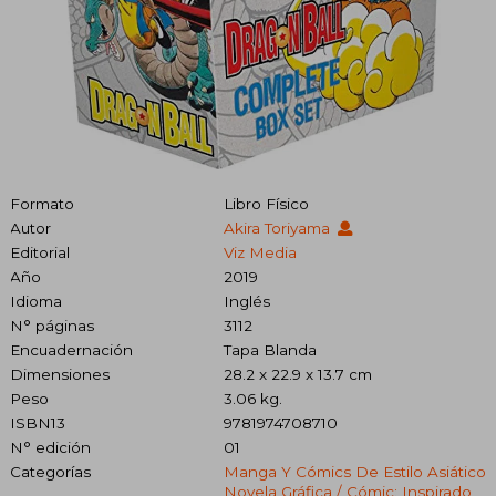
Formato
Libro Físico
Autor
Akira Toriyama
Editorial
Viz Media
Año
2019
Idioma
Inglés
N° páginas
3112
Encuadernación
Tapa Blanda
Dimensiones
28.2 x 22.9 x 13.7 cm
Peso
3.06 kg.
ISBN13
9781974708710
N° edición
01
Categorías
Manga Y Cómics De Estilo Asiático
Novela Gráfica / Cómic: Inspirado