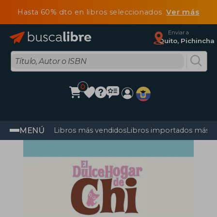
Hasta 60% dto en libros seleccionados
Ver más
Enviar a
Quito, Pichincha
0
MENÚ
Libros más vendidos
Libros importados más v