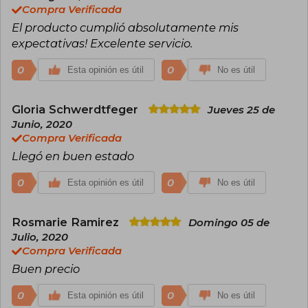
Compra Verificada
El producto cumplió absolutamente mis
expectativas! Excelente servicio.
0
0
Esta opinión es útil
No es útil
Gloria Schwerdtfeger
Jueves 25 de
Junio, 2020
Compra Verificada
Llegó en buen estado
0
0
Esta opinión es útil
No es útil
Rosmarie Ramirez
Domingo 05 de
Julio, 2020
Compra Verificada
Buen precio
0
0
Esta opinión es útil
No es útil