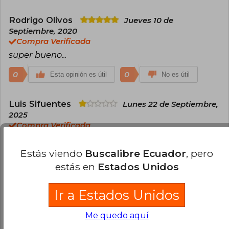
Rodrigo Olivos
Jueves 10 de
Septiembre, 2020
Compra Verificada
super bueno...
0
0
Esta opinión es útil
No es útil
Luis Sifuentes
Lunes 22 de Septiembre,
2025
Compra Verificada
El producto vino sumamente dañado y con
desgastes, afortunadamente Buscalibre me
Estás viendo
Buscalibre Ecuador
, pero
indicó con tiempo y me brindaron la posibilidad
estás en
Estados Unidos
del reembolso.
Ir a Estados Unidos
0
0
Esta opinión es útil
No es útil
Me quedo aquí
¿Leíste este libro?
Inicia sesión
para poder