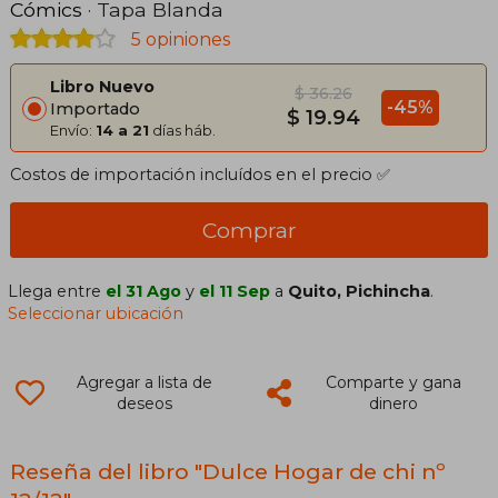
Cómics
· Tapa Blanda
5 opiniones
Libro Nuevo
$ 36.26
-45%
Importado
$ 19.94
Envío:
14 a 21
días háb.
Costos de importación incluídos en el precio ✅
Comprar
Llega entre
el 31 Ago
y
el 11 Sep
a
Quito, Pichincha
.
Seleccionar ubicación
Agregar a lista de
Comparte y gana
deseos
dinero
Reseña del libro "Dulce Hogar de chi nº