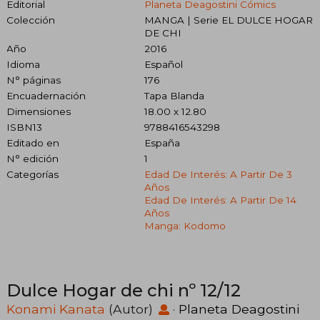
Editorial
Planeta Deagostini Cómics
Colección
MANGA | Serie EL DULCE HOGAR
DE CHI
Año
2016
Idioma
Español
N° páginas
176
Encuadernación
Tapa Blanda
Dimensiones
18.00 x 12.80
ISBN13
9788416543298
Editado en
España
N° edición
1
Categorías
Edad De Interés: A Partir De 3
Años
Edad De Interés: A Partir De 14
Años
Manga: Kodomo
Dulce Hogar de chi nº 12/12
Konami Kanata
(Autor)
·
Planeta Deagostini