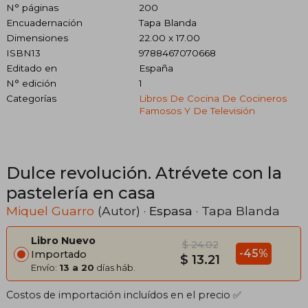
N° páginas
200
Encuadernación
Tapa Blanda
Dimensiones
22.00 x 17.00
ISBN13
9788467070668
Editado en
España
N° edición
1
Categorías
Libros De Cocina De Cocineros
Famosos Y De Televisión
Dulce revolución. Atrévete con la
pastelería en casa
Miquel Guarro
(Autor) ·
Espasa
· Tapa Blanda
Libro Nuevo
$ 24.02
-45%
Importado
$ 13.21
Envío:
13 a 20
días háb.
Costos de importación incluídos en el precio ✅