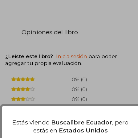
Opiniones del libro
¿Leíste este libro?
Inicia sesión
para poder
agregar tu propia evaluación
.
0% (0)
0% (0)
0% (0)
0% (0)
0% (0)
Estás viendo
Buscalibre Ecuador
, pero
estás en
Estados Unidos