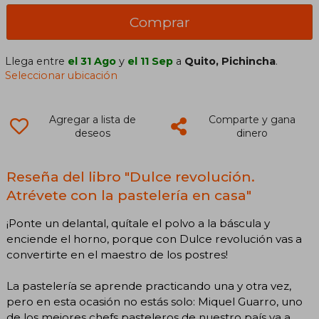
Comprar
Llega entre
el 31 Ago
y
el 11 Sep
a
Quito, Pichincha
.
Seleccionar ubicación
Agregar a lista de
Comparte y gana
deseos
dinero
Reseña del libro "Dulce revolución.
Atrévete con la pastelería en casa"
¡Ponte un delantal, quítale el polvo a la báscula y
enciende el horno, porque con Dulce revolución vas a
convertirte en el maestro de los postres!
La pastelería se aprende practicando una y otra vez,
pero en esta ocasión no estás solo: Miquel Guarro, uno
de los mejores chefs pasteleros de nuestro país va a