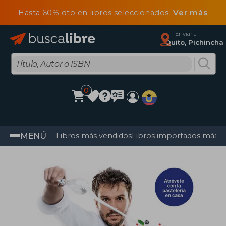
Hasta 60% dto en libros seleccionados
Ver más
Enviar a
Quito, Pichincha
0
MENÚ
Libros más vendidos
Libros importados más v