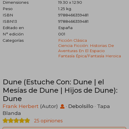
Dimensiones
19.30 x 12.90
Peso
1.25 kg.
ISBN
9788466359481
ISBN13
9788466359481
Editado en
España
N° edición
001
Categorías
Ficción Clásica
Ciencia Ficción: Historias De
Aventuras En El Espacio
Fantasía Épica/fantasía Heroica
Dune (Estuche Con: Dune | el
Mesías de Dune | Hijos de Dune):
Dune
Frank Herbert
(Autor)
·
Debolsillo
· Tapa
Blanda
25 opiniones