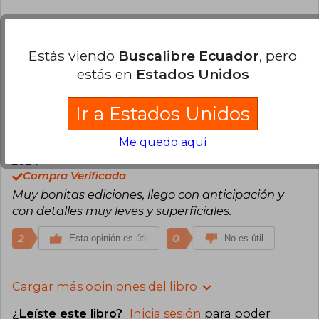
Verónica Contreras Teruel
Domingo
27 de Abril, 2025
Estás viendo
Buscalibre Ecuador
, pero
Compra Verificada
estás en
Estados Unidos
Tal cual la foto.
2
0
Esta opinión es útil
No es útil
Ir a Estados Unidos
Me quedo aquí
Zaid Velazquez
Lunes 16 de Septiembre,
2024
Compra Verificada
Muy bonitas ediciones, llego con anticipación y
con detalles muy leves y superficiales.
2
0
Esta opinión es útil
No es útil
Cargar más opiniones del libro
¿Leíste este libro?
Inicia sesión
para poder