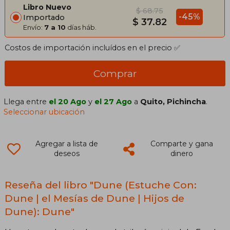
Libro Nuevo
$ 68.75
-45%
Importado
$ 37.82
Envío:
7 a 10
días háb.
Costos de importación incluídos en el precio ✅
Comprar
Llega entre
el 20 Ago
y
el 27 Ago
a
Quito, Pichincha
.
Seleccionar ubicación
Agregar a lista de
Comparte y gana
deseos
dinero
Reseña del libro "Dune (Estuche Con:
Dune | el Mesías de Dune | Hijos de
Dune): Dune"