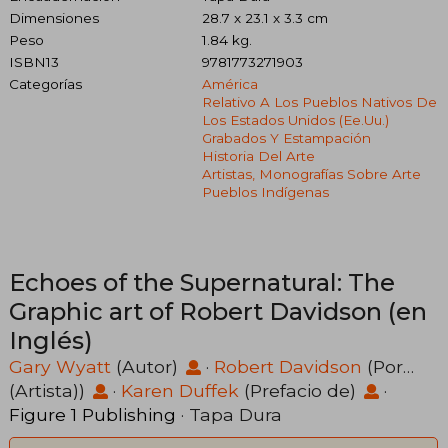
Dimensiones
28.7 x 23.1 x 3.3 cm
Peso
1.84 kg.
ISBN13
9781773271903
Categorías
América
Relativo A Los Pueblos Nativos De
Los Estados Unidos (ee.uu.)
Grabados Y Estampación
Historia Del Arte
Artistas, Monografías Sobre Arte
Pueblos Indígenas
Echoes of the Supernatural: The
Graphic art of Robert Davidson (en
Inglés)
Gary Wyatt
(Autor)
·
Robert Davidson
(Por…
(Artista))
·
Karen Duffek
(Prefacio de)
·
Figure 1 Publishing
· Tapa Dura