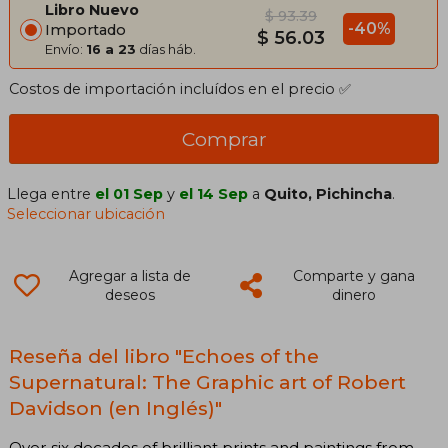
Libro Nuevo
$ 93.39
-40%
Importado
$ 56.03
Envío:
16 a 23
días háb.
Costos de importación incluídos en el precio ✅
Comprar
Llega entre
el 01 Sep
y
el 14 Sep
a
Quito, Pichincha
.
Seleccionar ubicación
Agregar a lista de
Comparte y gana
deseos
dinero
Reseña del libro "Echoes of the
Supernatural: The Graphic art of Robert
Davidson (en Inglés)"
Over six decades of brilliant prints and paintings from