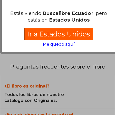
0% (0)
0% (0)
Estás viendo
Buscalibre Ecuador
, pero
estás en
Estados Unidos
0% (0)
0% (0)
Ir a Estados Unidos
0% (0)
Me quedo aquí
Preguntas frecuentes sobre el libro
¿El libro es original?
Todos los libros de nuestro
catálogo son Originales.
¿En qué Idioma está escrito el