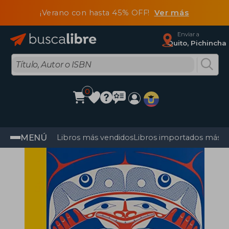
¡Verano con hasta 45% OFF!
Ver más
Enviar a
Quito, Pichincha
0
MENÚ
Libros más vendidos
Libros importados más v