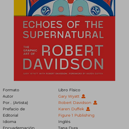
Formato
Libro Físico
Autor
Gary Wyatt
Por… (Artista)
Robert Davidson
Prefacio de
Karen Duffek
Editorial
Figure 1 Publishing
Idioma
Inglés
Encuadernación
Tapa Dura