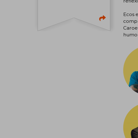
reflex
Ecos e
compr
Caroe,
humor