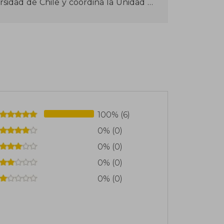
rsidad de Chile y coordina la Unidad de
 en la Clínica Psiquiátrica Universitaria
terdisciplinario entre fenomenología,
ía. Fundó y dirige Ciudad Literaria, una
esada en el fomento de la lectura y del
100% (6)
0% (0)
0% (0)
0% (0)
0% (0)