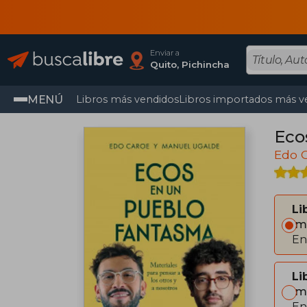
Enviar a
Quito, Pichincha
MENÚ
Libros más vendidos
Libros importados más v
Eco
Edo 
Li
Im
En
Li
Im
En