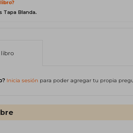
libro?
s Tapa Blanda.
libro
o?
Inicia sesión
para poder agregar tu propia preg
ibre