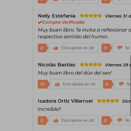
Nelly Estefania
Viernes 31 
Compra Verificada
Muy buen libro. Te invita a reflexionar
respectivo sentido del humor.
0
0
Esta opinión es útil
No 
Nicolás Bastías
Viernes 29
Muy buen libro del dúo del sex!
13
0
Esta opinión es útil
No
Isadora Ortiz Villarroel
Dom
Increíble!!
0
0
Esta opinión es útil
No 