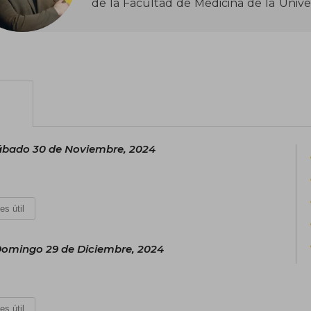
de la Facultad de Medicina de la Unive
Filosofía y Humanidades de la Psiquiatría
de la misma Universidad.
Su trabajo se enfoca en el diálogo in
filosofía, psicoanálisis y psicopatolog
organización de la sociedad civil inter
patrimonio cultural inmaterial.
ábado 30 de Noviembre, 2024
es útil
omingo 29 de Diciembre, 2024
es útil