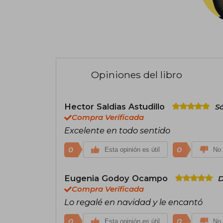
Opiniones del libro
Hector Saldias Astudillo
S
Compra Verificada
Excelente en todo sentido
0
0
Esta opinión es útil
No 
Eugenia Godoy Ocampo
D
Compra Verificada
Lo regalé en navidad y le encantó
0
0
Esta opinión es útil
No 