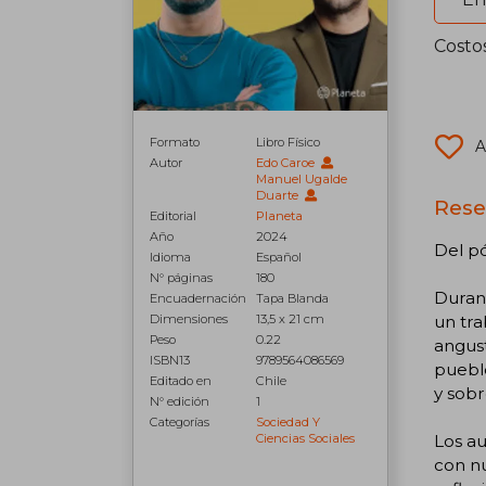
Costo
Formato
Libro Físico
A
Autor
Edo Caroe
Manuel Ugalde
Duarte
Rese
Editorial
Planeta
Año
2024
Del pó
Idioma
Español
N° páginas
180
Duran
Encuadernación
Tapa Blanda
un tra
Dimensiones
13,5 x 21 cm
Peso
0.22
angust
ISBN13
9789564086569
puebl
Editado en
Chile
y sobr
N° edición
1
Categorías
Sociedad Y
Los a
Ciencias Sociales
con nu