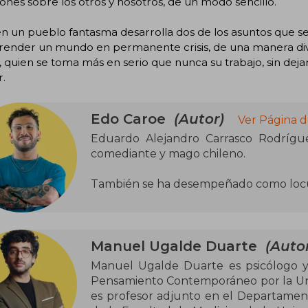
iones sobre los otros y nosotros, de un modo sencillo.
n un pueblo fantasma desarrolla dos de los asuntos que s
ender un mundo en permanente crisis, de una manera dive
 quien se toma más en serio que nunca su trabajo, sin dejar
.
Edo Caroe
(Autor)
Ver Página d
Eduardo Alejandro Carrasco Rodrígu
comediante y mago chileno.
También se ha desempeñado como locut
Manuel Ugalde Duarte
(Autor
Manuel Ugalde Duarte es psicólogo y 
Pensamiento Contemporáneo por la Uni
es profesor adjunto en el Departament