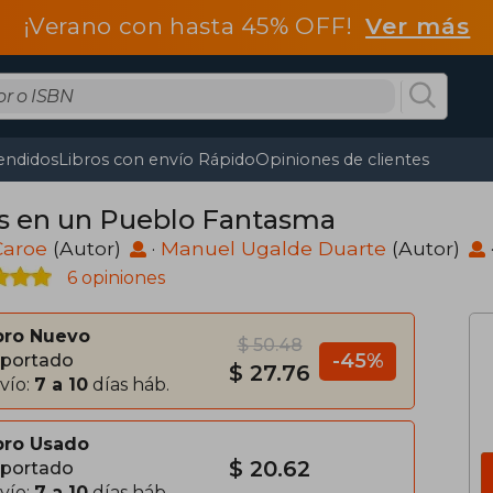
¡Verano con hasta 45% OFF!
Ver más
endidos
Libros con envío Rápido
Opiniones de clientes
s en un Pueblo Fantasma
Caroe
(Autor)
·
Manuel Ugalde Duarte
(Autor)
6 opiniones
bro Nuevo
$ 50.48
-45%
portado
$ 27.76
vío:
7 a 10
días háb.
bro Usado
$ 20.62
portado
vío:
7 a 10
días háb.