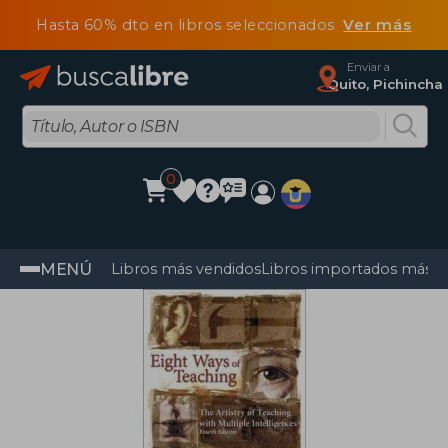
Hasta 60% dto en libros seleccionados
Ver más
Enviar a
Quito, Pichincha
0
MENÚ
Libros más vendidos
Libros importados más v