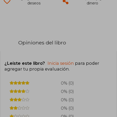
deseos
dinero
Opiniones del libro
¿Leíste este libro?
Inicia sesión
para poder
agregar tu propia evaluación
.
0% (0)
0% (0)
0% (0)
0% (0)
0% (0)