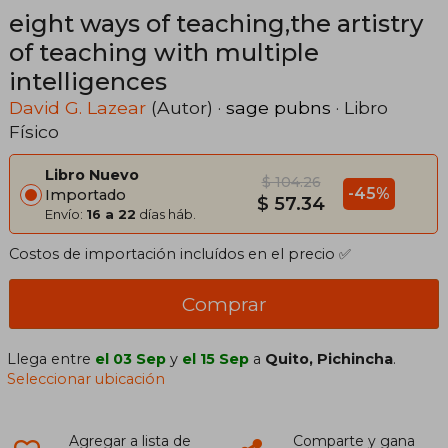
eight ways of teaching,the artistry
of teaching with multiple
intelligences
David G. Lazear
(Autor) ·
sage pubns
· Libro
Físico
Libro Nuevo
$ 104.26
-45%
Importado
$ 57.34
Envío:
16 a 22
días háb.
Costos de importación incluídos en el precio ✅
Comprar
Llega entre
el 03 Sep
y
el 15 Sep
a
Quito, Pichincha
.
Seleccionar ubicación
Agregar a lista de
Comparte y gana