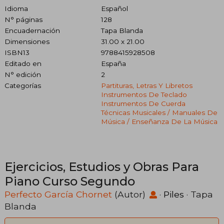
Idioma
Español
N° páginas
128
Encuadernación
Tapa Blanda
Dimensiones
31.00 x 21.00
ISBN13
9788415928508
Editado en
España
N° edición
2
Categorías
Partituras, Letras Y Libretos
Instrumentos De Teclado
Instrumentos De Cuerda
Técnicas Musicales / Manuales De
Música / Enseñanza De La Música
Ejercicios, Estudios y Obras Para
Piano Curso Segundo
Perfecto García Chornet
(Autor)
·
Piles
· Tapa
Blanda