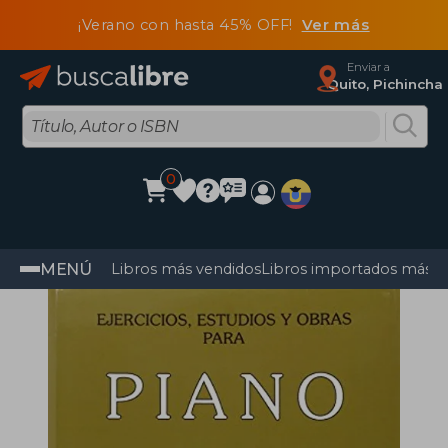
¡Verano con hasta 45% OFF!
Ver más
Enviar a
Quito, Pichincha
0
MENÚ
Libros más vendidos
Libros importados más v