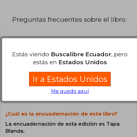
Preguntas frecuentes sobre el libro
¿El libro es original?
Todos los libros de nuestro
Estás viendo
Buscalibre Ecuador
, pero
catálogo son Originales.
estás en
Estados Unidos
¿En qué Idioma está escrito el
Ir a Estados Unidos
libro?
Me quedo aquí
El libro está escrito en Español.
¿Cuál es la encuadernación de este libro?
La encuadernación de esta edición es Tapa
Blanda.