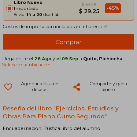
Libro Nuevo
$ 53.18
-45%
Importado
$ 29.25
Envío:
14 a 20
días háb.
Costos de importación incluídos en el precio ✅
Comprar
Llega entre
el 28 Ago
y
el 09 Sep
a
Quito, Pichincha
.
Seleccionar ubicación
Agregar a lista de
Comparte y gana
deseos
dinero
Reseña del libro "Ejercicios, Estudios y
Obras Para Piano Curso Segundo"
Encuadernación: RústicaLibro del alumno