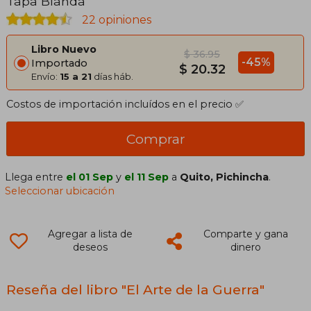
Tapa Blanda
22 opiniones
Libro Nuevo
$ 36.95
-45%
Importado
$ 20.32
Envío:
15 a 21
días háb.
Costos de importación incluídos en el precio ✅
Comprar
Llega entre
el 01 Sep
y
el 11 Sep
a
Quito, Pichincha
.
Seleccionar ubicación
Agregar a lista de
Comparte y gana
deseos
dinero
Reseña del libro "El Arte de la Guerra"