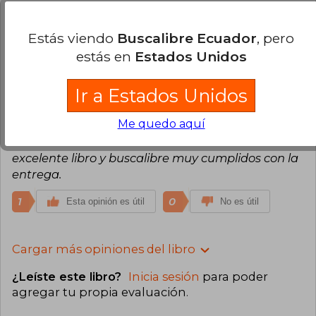
Luis Olivares
Lunes 28 de Octubre, 2019
Estás viendo
Buscalibre Ecuador
, pero
Compra Verificada
estás en
Estados Unidos
Excelente libro
1
0
Esta opinión es útil
No es útil
Ir a Estados Unidos
Me quedo aquí
Jenny Cortes
Martes 05 de Mayo, 2020
Compra Verificada
excelente libro y buscalibre muy cumplidos con la
entrega.
1
0
Esta opinión es útil
No es útil
Cargar más opiniones del libro
¿Leíste este libro?
Inicia sesión
para poder
agregar tu propia evaluación
.