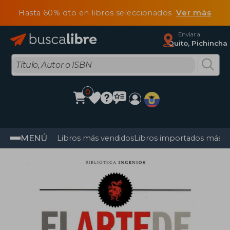
Hasta 60% dto en libros seleccionados
Ver más
Enviar a
Quito, Pichincha
0
MENÚ
Libros más vendidos
Libros importados más v