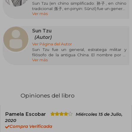
Sun Tzu (en chino simplificado: 孙子, en chino
tradicional: 孫子, en pinyin: Sūnzǐ) fue un general,
Ver más
estratega militar y filósofo de la antigua China. El
nombre por el que lo conocemos es en realidad
un título honorífico que significa «Maestro Sun».
Su nombre de nacimiento era Sun Wu y fuera de
Sun Tzu
su familia era conocido por su nombre de
(Autor)
cortesía Changqing.
Ver Página del Autor
Sun Tzu fue un general, estratega militar y
Tradicionalmente se le considera como el autor
filósofo de la antigua China. El nombre por el
de El arte de la guerra, un influyente tratado
Ver más
que lo conocemos es en realidad un título
sobre estrategia militar. Sun Tzu ha tenido un
honorífico que significa «Maestro Sun». Su
impacto significativo en la historia y culturas
nombre de nacimiento era Sun Wu y fuera de su
china y asiática, tanto por escribir El arte de la
familia era conocido por su nombre de cortesía
guerra como por ser una figura histórica
Changqing. Tradicionalmente se le considera
legendaria.
como el autor de El arte de la guerra, un
influyente tratado sobre estrategia militar.
Opiniones del libro
Pamela Escobar
Miércoles 15 de Julio,
2020
Compra Verificada