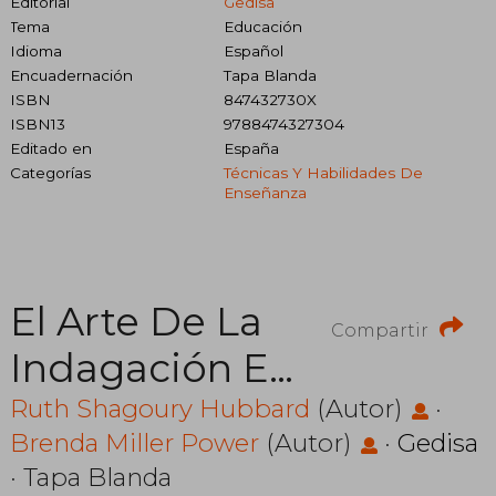
Editorial
Gedisa
Tema
Educación
Idioma
Español
Encuadernación
Tapa Blanda
ISBN
847432730X
ISBN13
9788474327304
Editado en
España
Categorías
Técnicas Y Habilidades De
Enseñanza
El Arte De La
Compartir
Indagación En
El Aula
Ruth Shagoury Hubbard
(Autor)
·
Brenda Miller Power
(Autor)
·
Gedisa
(Bertsolari
· Tapa Blanda