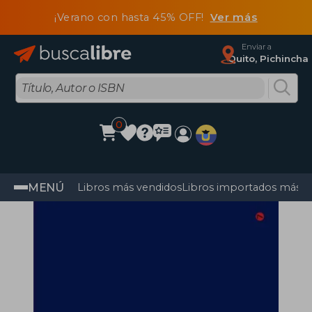
¡Verano con hasta 45% OFF!
Ver más
Enviar a
Quito, Pichincha
0
MENÚ
Libros más vendidos
Libros importados más v