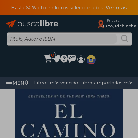
Hasta 60% dto en libros seleccionados
Ver más
Enviar a
Quito, Pichincha
0
MENÚ
Libros más vendidos
Libros importados más v