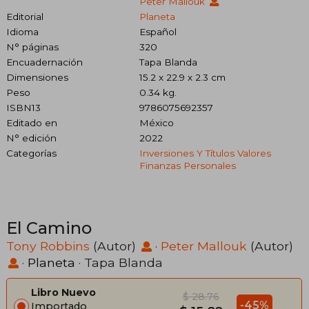
Peter Mallouk
Editorial
Planeta
Idioma
Español
N° páginas
320
Encuadernación
Tapa Blanda
Dimensiones
15.2 x 22.9 x 2.3 cm
Peso
0.34 kg.
ISBN13
9786075692357
Editado en
México
N° edición
2022
Categorías
Inversiones Y Títulos Valores
Finanzas Personales
El Camino
Tony Robbins
(Autor)
·
Peter Mallouk
(Autor)
·
Planeta
· Tapa Blanda
Libro Nuevo
$ 28.76
-45%
Importado