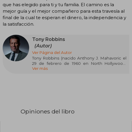
que has elegido para ti y tu familia. El camino es la
mejor guía y el mejor compañero para esta travesía al
final de la cual te esperan el dinero, la independencia y
la satisfacción.
Tony Robbins
(Autor)
Ver Página del Autor
Tony Robbins (nacido Anthony J. Mahavoric el
29 de febrero de 1960 en North Hollywood,
Ver más
California) es un reconocido autor, coach y
orador motivacional estadounidense. A lo largo
de su carrera, ha escrito varios libros de
autoayuda y desarrollo personal que han
alcanzado gran popularidad. ​
Entre sus obras más destacadas se encuentran
"Poder sin límites" (1986), "Despertando al
Opiniones del libro
gigante interior" (1991) y "Inquebrantable" (2017),
este último coescrito con Peter Mallouk. Estos
libros pertenecen al género de autoayuda y
desarrollo personal.