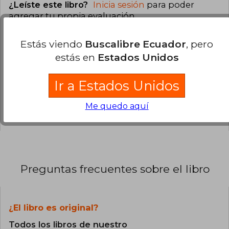
¿Leíste este libro?
Inicia sesión
para poder
agregar tu propia evaluación
.
Estás viendo
Buscalibre Ecuador
, pero
0% (0)
estás en
Estados Unidos
0% (0)
0% (0)
Ir a Estados Unidos
0% (0)
Me quedo aquí
0% (0)
Preguntas frecuentes sobre el libro
¿El libro es original?
Todos los libros de nuestro