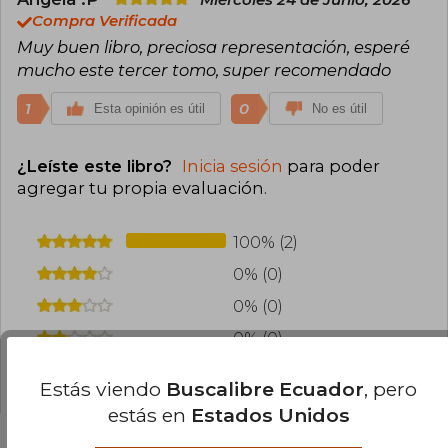
Miércoles 24 de Junio, 2026
Compra Verificada
Muy buen libro, preciosa representación, esperé
mucho este tercer tomo, super recomendado
1
0
Esta opinión es útil
No es útil
¿Leíste este libro?
Inicia sesión
para poder
agregar tu propia evaluación
.
100% (2)
0% (0)
0% (0)
0% (0)
0% (0)
Estás viendo
Buscalibre Ecuador
, pero
estás en
Estados Unidos