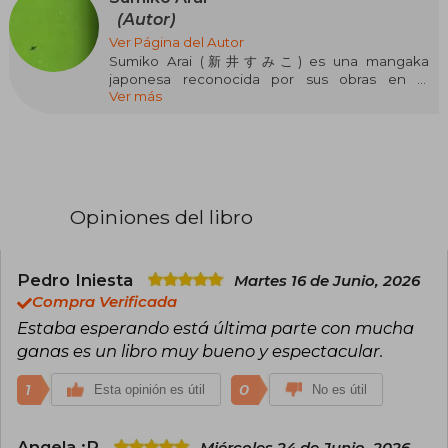
(Autor)
Ver Página del Autor
Sumiko Arai (新井すみこ) es una mangaka
japonesa reconocida por sus obras en el
Ver más
género yuri y shojo. Ha trabajado en diversas
series y antologías, destacándose por su estilo
artístico y narrativo. Entre sus obras más
conocidas se encuentran "El chico que me
gusta no es un chico".
Opiniones del libro
Pedro Iniesta
Martes 16 de Junio, 2026
Compra Verificada
Estaba esperando está última parte con mucha
ganas es un libro muy bueno y espectacular.
1
0
Esta opinión es útil
No es útil
Angela :P