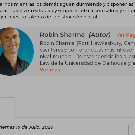
arnos mientras los demás siguen durmiendo y disponer así
iar nuestra creatividad y empezar el día con calma y sin p
er nuestro talento de la distracción digital.
Robin Sharma
(Autor)
Ver Pág
Robin Sharma (Port Hawkesbury, Canad
escritores y conferencistas más influyen
nivel mundial. De ascendencia india, e
Law de la Universidad de Dalhousie y e
cuando decidió abandonar su carrer
Ver más
escritura y la formación en liderazgo. S
vendió su Ferrari (1997), una fábula es
internacional y ha sido traducida a má
millones de ejemplares en más de 75 pa
A lo largo de su carrera, Sharma ha pu
de las 5 de la mañana (2018), El líder 
mueras, Guía de grandeza, El santo, el 
iernes 17 de Julio, 2020
monje que vendió su Ferrari, consol