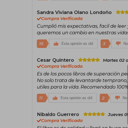
Sandra Viviana Olano Londoño
Compra Verificada
Cumplió mis expectativas, facil de leer
queremos un cambio en nuestras vida
15
3
Esta opinión es útil
No
Cesar Quintero
Martes 02 
Compra Verificada
Es de los pocos libros de superación p
No solo trata de levantarde temprano
utiles para la vida. Recomendado 100
11
2
Esta opinión es útil
No 
Nibaldo Guerrero
Jueves 09
Compra Verificada
El libro es de calidad y llegó en buen 