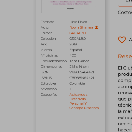
Costo
Formato
Libro Físico
Autor
Robin Sharma
Editorial
GRIJALBO
Colección
GRIJALBO
A
Año
2019
Idioma
Español
Rese
N° páginas
400
Encuadernación
Tapa Blanda
Dimensiones
21.5 x 14 cm
El Clu
ISBN
9789585464421
produc
ISBN13
9789585464421
comple
Editado en
Colombia
acomp
N° edición
1
renova
Categorías
Autoayuda,
que pr
Desarrollo
Personal Y
técnic
Consejos Prácticos
la ma
extra
necesa
hacer 