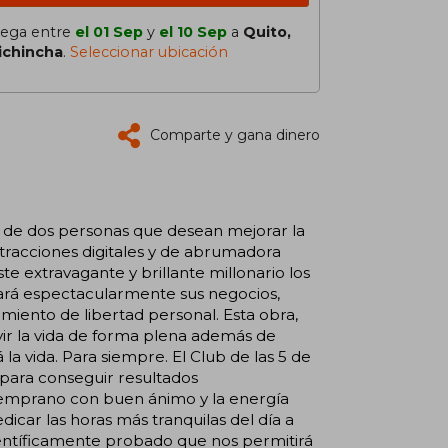
lega entre
el 01 Sep
y
el 10 Sep
a
Quito,
ichincha
.
Seleccionar ubicación
Comparte y gana dinero
ia de dos personas que desean mejorar la
stracciones digitales y de abrumadora
e extravagante y brillante millonario los
ará espectacularmente sus negocios,
imiento de libertad personal. Esta obra,
vir la vida de forma plena además de
 la vida. Para siempre. El Club de las 5 de
para conseguir resultados
temprano con buen ánimo y la energía
car las horas más tranquilas del día a
ientíficamente probado que nos permitirá