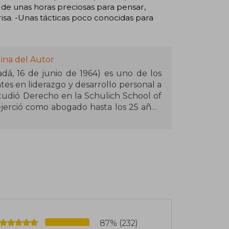
 de unas horas preciosas para pensar,
risa. -Unas tácticas poco conocidas para
ina del Autor
á, 16 de junio de 1964) es uno de los
tes en liderazgo y desarrollo personal a
studió Derecho en la Schulich School of
jerció como abogado hasta los 25 años,
a para dedicarse por completo a la
u salto a la fama llegó con El monje que
piritual que se convirtió en un fenómeno
s de 90 idiomas y dialectos, vendiendo
íses.
blicado otros best sellers como El club
que no tenía cargo, Quién llorará cuando
surfista y el CEO, y Cartas secretas del
idándose como referente en hábitos,
87% (232)