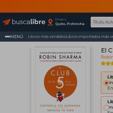
Enviar a
Quito, Pichincha
MENÚ
Libros más vendidos
Libros importados más v
El 
Robi
Li
Im
En
Li
Im
En