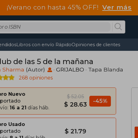
¡Verano con hasta 45% OFF!
Ver más
endidos
Libros con envío Rápido
Opiniones de clientes
Club de las 5 de la mañana
n Sharma
(Autor)
·
GRIJALBO
· Tapa Blanda
268 opiniones
bro Nuevo
$ 52.05
-45%
portado
$ 28.63
vío:
16 a 21
días háb.
bro Usado
$ 21.79
portado
vío:
8 a 11
días háb.