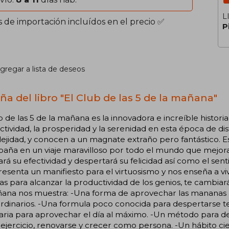
L
s de importación incluídos en el precio ✅
P
gregar a lista de deseos
ña del libro "El Club de las 5 de la mañana"
b de las 5 de la mañana es la innovadora e increíble histor
tividad, la prosperidad y la serenidad en esta época de di
jidad, y conocen a un magnate extraño pero fantástico. Est
aña en un viaje maravilloso por todo el mundo que mejor
rá su efectividad y despertará su felicidad así como el sent
esenta un manifiesto para el virtuosismo y nos enseña a vi
as para alcanzar la productividad de los genios, te cambiará
ñana nos muestra: -Una forma de aprovechar las mananas 
ordinarios. -Una formula poco conocida para despertarse 
ria para aprovechar el día al máximo. -Un método para dedi
ejercicio, renovarse y crecer como persona. -Un hábito c