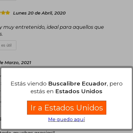
Lunes 20 de Abril, 2020
 y muy entretenido, ideal para aquellos que
s.
 es útil
de Marzo, 2021
ersonal que te da una guía clara para mejorar.
Estás viendo
Buscalibre Ecuador
, pero
, tambien hay demasiados consejos que son
%
estás en
Estados Unidos
es útil
Ir a Estados Unidos
 de Julio, 2020
Me quedo aquí
estado, muchas gracias!!