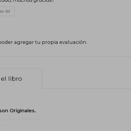
es útil
poder agregar tu propia evaluación
.
el libro
son Originales.
?