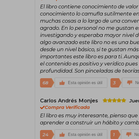
El libro contiene conocimiento de valo
conocimiento lo camufla sutilmente en 
muchas cosas a lo largo de una convers
agrado. En lo personal no me gustan es
investigando y esperaba mayor nivel de
algo avanzado este libro no es una bue
desde un nivel básico, si te gustan más
importantes este libro es para ti. Aun
el contenido es positivo y verídico pues
profundidad. Son pinceladas de teorías
68
3
Esta opinión es útil
No
Carlos Andrés Monjes
Juev
Compra Verificada
El libro es muy interesante, pienso que
aprender a construir un hábito y cambia
24
1
Esta opinión es útil
No