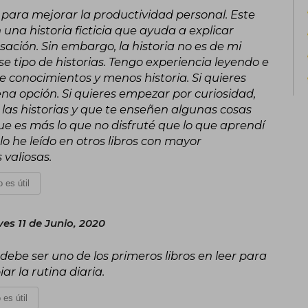
disciplina y transformación personal. 
r para mejorar la productividad personal. Este
libros y ha sido distinguido con reco
una historia ficticia que ayuda a explicar
de Toastmasters International. Elegid
ación. Sin embargo, la historia no es de mi
liderazgo global y en el Top 30 de Glo
e tipo de historias. Tengo experiencia leyendo e
mensaje ha impactado a líderes, empres
 conocimientos y menos historia. Si quieres
na opción. Si quieres empezar por curiosidad,
 las historias y que te enseñen algunas cosas
que es más lo que no disfruté que lo que aprendí
 lo he leído en otros libros con mayor
 valiosas.
 es útil
es 11 de Junio, 2020
 debe ser uno de los primeros libros en leer para
r la rutina diaria.
 es útil