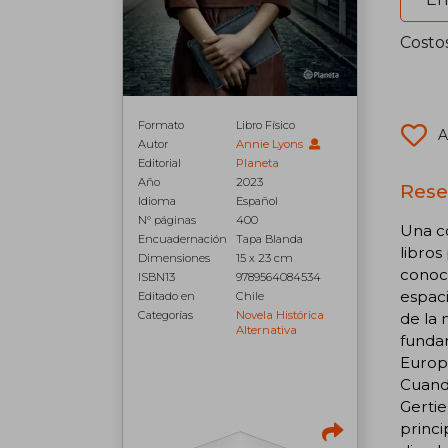
Costo
Formato
Libro Físico
A
Autor
Annie Lyons
Editorial
Planeta
Año
2023
Rese
Idioma
Español
N° páginas
400
Una c
Encuadernación
Tapa Blanda
libros
Dimensiones
15 x 23 cm
conoci
ISBN13
9789564084534
espaci
Editado en
Chile
Categorías
Novela Histórica
de la 
Alternativa
fundar
Europa
Cuand
Gertie
princi