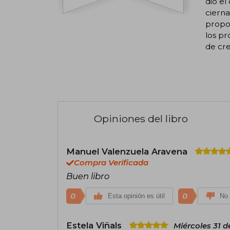
dio el
cierna
propor
los pr
de cr
Opiniones del libro
Manuel Valenzuela Aravena
Compra Verificada
Buen libro
0
0
Esta opinión es útil
No 
Estela Viñals
Miércoles 31 d