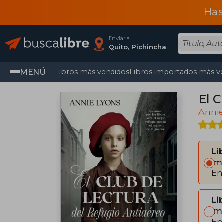
Has
Enviar a
Quito, Pichincha
MENÚ
Libros más vendidos
Libros importados más v
El 
Anni
Li
Im
En
Li
Im
En