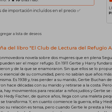
L
s de importación incluídos en el precio ✅
P
gregar a lista de deseos
ña del libro "El Club de Lectura del Refugio 
onmovedora novela sobre dos mujeres que en plena Segun
 pueden ser el mejor refugio. En 1911 Gertie y Harry fundar
eron y de la que se enamoraron. Sin que ellos se lo propus
o esencial de su comunidad, pero no sabían que años más ta
misma. Es 1938 y, tras perder a su marido, Gertie Buchan de
on hace décadas con su marido y retirarse a la costa. Pero
, hay movimientos para rescatar a niños judíos y Gertie 
o Hedy Fischer, de quince años, llega con una maleta peq
 se transforma. Y, en cuanto comience la guerra, ella y Hed
pio su relación es tensa, pero cuando Gertie le presta a H