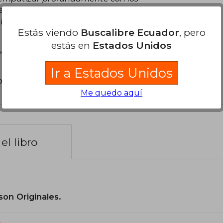
 ocurrió en ese periodo histórico,
 libros para mantener viva la memoria y evitar
Estás viendo
Buscalibre Ecuador
, pero
estás en
Estados Unidos
es útil
Ir a Estados Unidos
poder agregar tu propia evaluación
.
Me quedo aquí
el libro
son Originales.