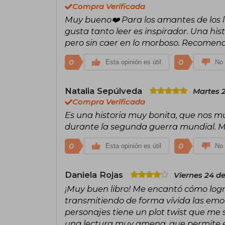
Compra Verificada
Muy bueno❤️ Para los amantes de los l
gusta tanto leer es inspirador. Una hi
pero sin caer en lo morboso. Recomen
0
0
Esta opinión es útil
No 
Natalia Sepúlveda
Martes 
Compra Verificada
Es una historia muy bonita, que nos mu
durante la segunda guerra mundial.
0
0
Esta opinión es útil
No 
Daniela Rojas
Viernes 24 d
¡Muy buen libro! Me encantó cómo logr
transmitiendo de forma vívida las emoc
personajes tiene un plot twist que me
una lectura muy amena, que permite 