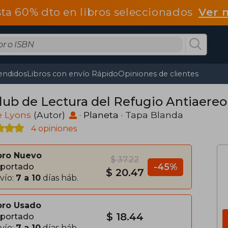
ta 60% dto en libros seleccionados
Ver 
endidos
Libros con envío Rápido
Opiniones de clientes
Club de Lectura del Refugio Antiaereo
e Lyons
(Autor)
·
Planeta
· Tapa Blanda
4 opiniones
bro Nuevo
$ 37.22
-45%
portado
$ 20.47
vío:
7 a 10
días háb.
bro Usado
$ 18.44
portado
vío:
7 a 10
días háb.