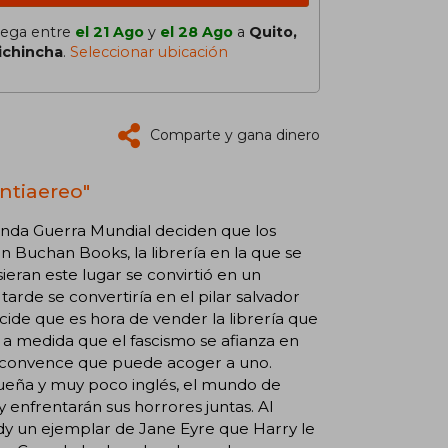
lega entre
el 21 Ago
y
el 28 Ago
a
Quito,
ichincha
.
Seleccionar ubicación
Comparte y gana dinero
Antiaereo"
da Guerra Mundial deciden que los
on Buchan Books, la librería en la que se
ieran este lugar se convirtió en un
rde se convertiría en el pilar salvador
cide que es hora de vender la librería que
 a medida que el fascismo se afianza en
se convence que puede acoger a uno.
ueña y muy poco inglés, el mundo de
y enfrentarán sus horrores juntas. Al
edy un ejemplar de Jane Eyre que Harry le