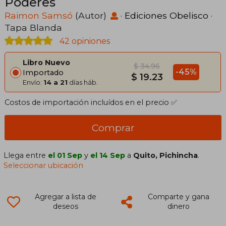
Poderes
Raimon Samsó
(Autor)
·
Ediciones Obelisco
·
Tapa Blanda
42 opiniones
Libro Nuevo
$ 34.96
-45%
Importado
$ 19.23
Envío:
14 a 21
días háb.
Costos de importación incluídos en el precio ✅
Comprar
Llega entre
el 01 Sep
y
el 14 Sep
a
Quito, Pichincha
.
Seleccionar ubicación
Agregar a lista de
Comparte y gana
deseos
dinero