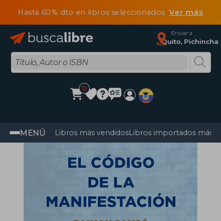
Hasta 60% dto en libros seleccionados
Ver más
Enviar a
Quito, Pichincha
0
MENÚ
Libros más vendidos
Libros importados más v