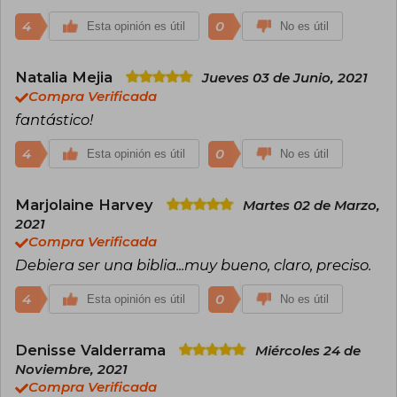
Es autor de 43 libros, casi todos en versión
audiolibro y ebook, algunos traducidos al inglés.
4
0
Esta opinión es útil
No es útil
Natalia Mejia
Jueves 03 de Junio, 2021
Compra Verificada
fantástico!
4
0
Esta opinión es útil
No es útil
Marjolaine Harvey
Martes 02 de Marzo,
2021
Compra Verificada
Debiera ser una biblia...muy bueno, claro, preciso.
4
0
Esta opinión es útil
No es útil
Denisse Valderrama
Miércoles 24 de
Noviembre, 2021
Compra Verificada