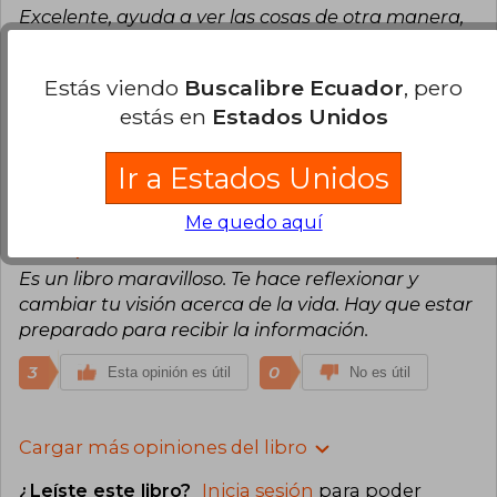
Excelente, ayuda a ver las cosas de otra manera,
te da respuesta a problemas que solemos
hacernos nosotros mismos, aún no termino de
Estás viendo
Buscalibre Ecuador
, pero
leerlo pero hasta el momento me ha dado
estás en
Estados Unidos
resultado!
3
0
Esta opinión es útil
No es útil
Ir a Estados Unidos
Me quedo aquí
Rosalba Cali
Lunes 20 de Julio, 2020
Compra Verificada
Es un libro maravilloso. Te hace reflexionar y
cambiar tu visión acerca de la vida. Hay que estar
preparado para recibir la información.
3
0
Esta opinión es útil
No es útil
Cargar más opiniones del libro
¿Leíste este libro?
Inicia sesión
para poder