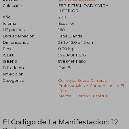
Colección
ESPIRITUALIDAD Y VIDA
INTERIOR
Año
2016
Idioma
Español
N° páginas
160
Encuadernación
Tapa Blanda
Dimensiones
23.1 x 15.0 x 1.5 cm
Peso
0.30 kg.
ISBN
9788491111696
ISBN13
9788491111696
Editado en
España
N° edición
1
Categorías
Consejos Sobre Carreras
Profesionales Y Cómo Alcanzar El
Éxito
Mente, Cuerpo Y Espíritu
El Codigo de La Manifestacion: 12