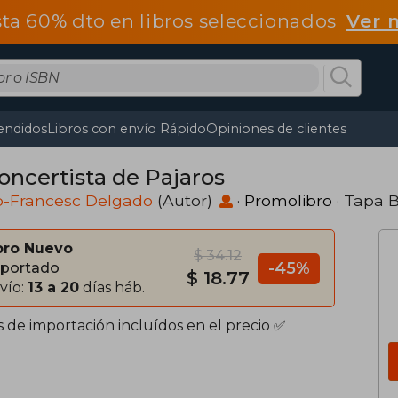
ta 60% dto en libros seleccionados
Ver 
endidos
Libros con envío Rápido
Opiniones de clientes
Concertista de Pajaros
p-Francesc Delgado
(Autor)
·
Promolibro
· Tapa 
bro Nuevo
$ 34.12
-45%
portado
$ 18.77
vío:
13 a 20
días háb.
s de importación incluídos en el precio ✅