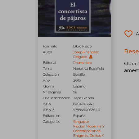
A
Formato
Libro Físico
Rese
Autor
Josep-Francesc
Delgado
Obra s
Editorial
Promolibro
Tema
Narrativa Española
amestr
Colección
Bolsillo
Año
2013
Idioma
Español
N° páginas
96
Encuadernación
Tapa Blanda
ISBN
8494063642
ISBN13
9788494063640
Editado en
España
Categorías
Singapur
Ficción Moderna Y
Contemporánea
Enigmas, Delitos Y