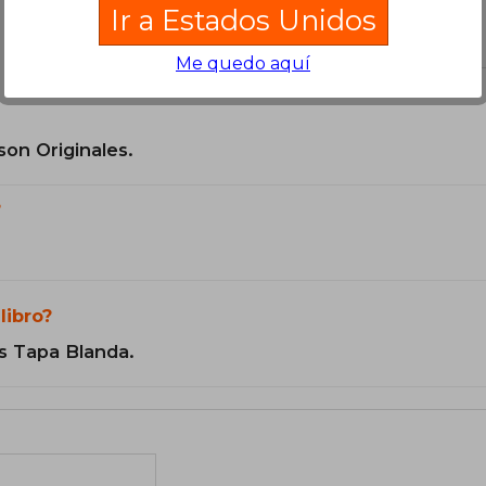
Ir a Estados Unidos
el libro
Me quedo aquí
son Originales.
?
libro?
s Tapa Blanda.