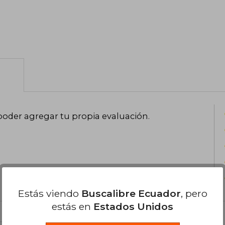
poder agregar tu propia evaluación
.
Estás viendo
Buscalibre Ecuador
, pero
estás en
Estados Unidos