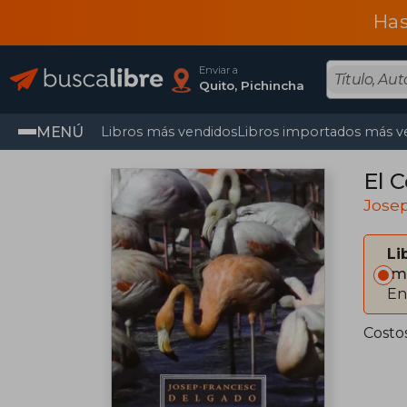
Has
Enviar a
Quito, Pichincha
MENÚ
Libros más vendidos
Libros importados más v
El 
Jose
Li
Im
En
Costo