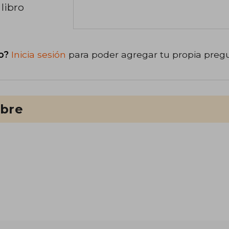
libro
o?
Inicia sesión
para poder agregar tu propia preg
ibre