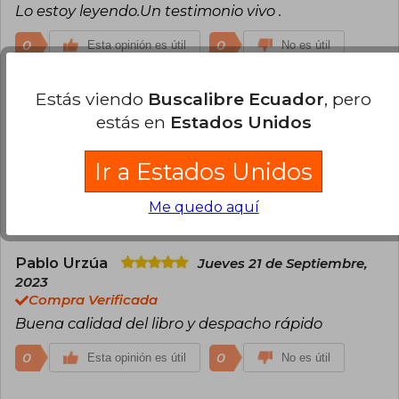
Lo estoy leyendo.Un testimonio vivo .
0
0
Esta opinión es útil
No es útil
Julio Buzeta
Estás viendo
Buscalibre Ecuador
, pero
Miércoles 30 de Agosto,
2023
estás en
Estados Unidos
Compra Verificada
Buen producto, buen precio y buen tiempo de
Ir a Estados Unidos
espera.
Me quedo aquí
0
0
Esta opinión es útil
No es útil
Pablo Urzúa
Jueves 21 de Septiembre,
2023
Compra Verificada
Buena calidad del libro y despacho rápido
0
0
Esta opinión es útil
No es útil