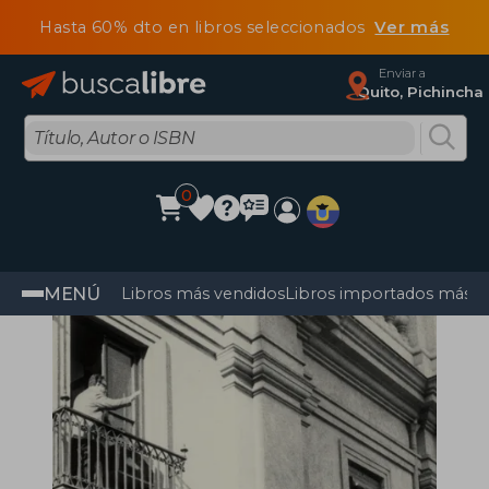
Hasta 60% dto en libros seleccionados
Ver más
Enviar a
Quito, Pichincha
0
MENÚ
Libros más vendidos
Libros importados más v