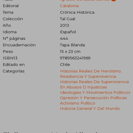
Editorial
Catalonia
Tema
Crónica Histórica
Colección
Tal Cual
Año
2013
Idioma
Español
N° páginas
444
Encuadernación
Tapa Blanda
Peso
15 x 23 cm
ISBN13
9789563241969
Editado en
Chile
Categorías
Historias Reales De Heroísmo,
Resistencia Y Supervivencia
Historias Reales De Supervivencia
En Abusos O Injusticias
Ideologías Y Movimientos Políticos
Opresión Y Persecución Políticas
Activismo Político
Historia General Y Del Mundo