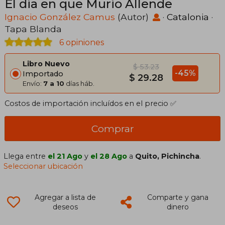
El dia en que Murio Allende
Ignacio González Camus
(Autor)
·
Catalonia
·
Tapa Blanda
6 opiniones
Libro Nuevo
$ 53.23
-45%
Importado
$ 29.28
Envío:
7 a 10
días háb.
Costos de importación incluídos en el precio ✅
Comprar
Llega entre
el 21 Ago
y
el 28 Ago
a
Quito, Pichincha
.
Seleccionar ubicación
Agregar a lista de
Comparte y gana
deseos
dinero