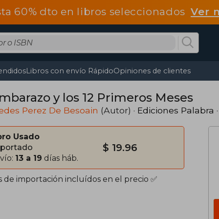
ta 60% dto en libros seleccionados
Ver 
endidos
Libros con envío Rápido
Opiniones de clientes
Embarazo y los 12 Primeros Meses
edes Perez De Besoain
(Autor) ·
Ediciones Palabra
·
bro Usado
$ 19.96
portado
vío:
13 a 19
días háb.
s de importación incluídos en el precio ✅