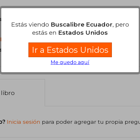
son Originales.
Estás viendo
Buscalibre Ecuador
, pero
estás en
Estados Unidos
libro?
Ir a Estados Unidos
s Tapa Blanda.
Me quedo aquí
libro
o?
Inicia sesión
para poder agregar tu propia preg