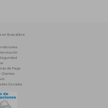
s en Buscalibre
ondiciones
 Devolución
 Seguridad
ar
rmas de Pago
 Clientes
vío
edes Sociales