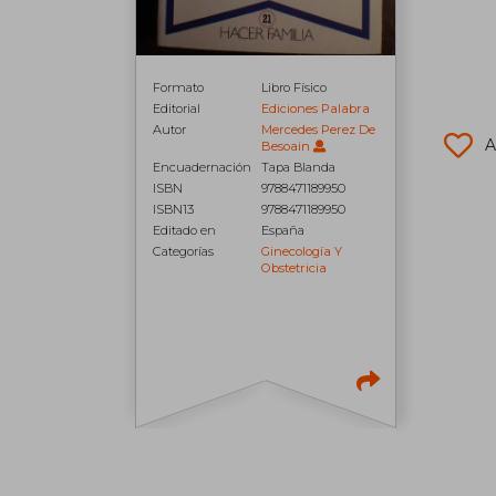
Formato
Libro Físico
Editorial
Ediciones Palabra
Autor
Mercedes Perez De
A
Besoain
Encuadernación
Tapa Blanda
ISBN
9788471189950
ISBN13
9788471189950
Editado en
España
Categorías
Ginecología Y
Obstetricia