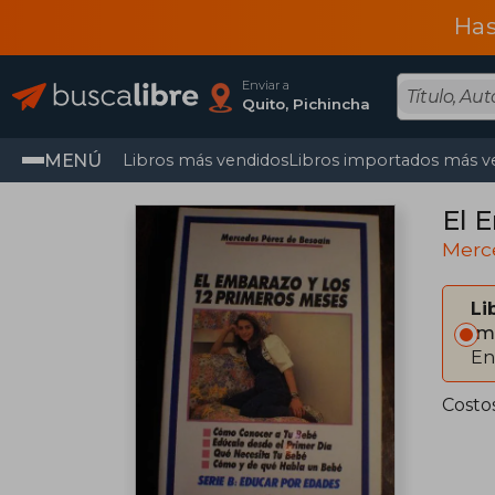
Has
Enviar a
Quito, Pichincha
MENÚ
Libros más vendidos
Libros importados más v
El 
Merc
Li
Im
En
Costo