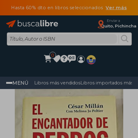
Hasta 60% dto en libros seleccionados
Ver más
Enviar a
Quito, Pichincha
0
MENÚ
Libros más vendidos
Libros importados más v