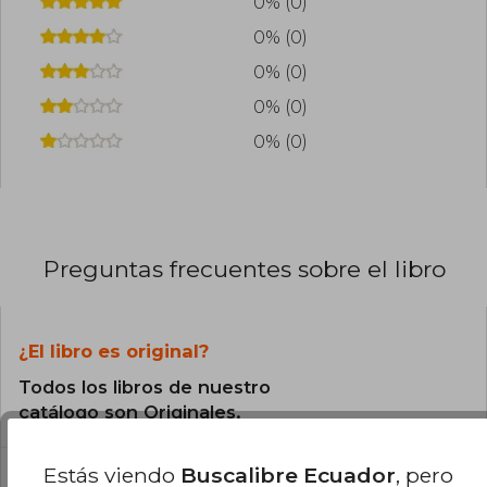
0% (0)
0% (0)
0% (0)
0% (0)
0% (0)
Preguntas frecuentes sobre el libro
¿El libro es original?
Todos los libros de nuestro
catálogo son Originales.
Estás viendo
Buscalibre Ecuador
, pero
¿Cuál es la encuadernación de este libro?