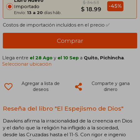
Libro Nuevo
$ 34.53
-45%
Importado
$ 18.99
Envío:
13 a 20
días háb.
Costos de importación incluídos en el precio ✅
Comprar
Llega entre
el 28 Ago
y
el 10 Sep
a
Quito, Pichincha
.
Seleccionar ubicación
Agregar a lista de
Comparte y gana
deseos
dinero
Reseña del libro "El Espejismo de Dios"
Dawkins afirma la irracionalidad de la creencia en Dios
y el daño que la religión ha infligido a la sociedad,
desde las Cruzadas hasta el 11-S. Con rigor e ingenio