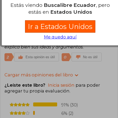
2
0
Esta opinión es útil
No es útil
Estás viendo
Buscalibre Ecuador
, pero
estás en
Estados Unidos
Francisco Javier Balmaceda Salgado
Lunes 20 de Julio, 2020
Ir a Estados Unidos
Compra Verificada
Demoro demasiado en llegar pero llego en buen
Me quedo aquí
estado. El libro en general es bastante bueno,
explica bien sus ideas y argumentos.
2
0
Esta opinión es útil
No es útil
Cargar más opiniones del libro
¿Leíste este libro?
Inicia sesión
para poder
agregar tu propia evaluación
.
91% (30)
6% (2)