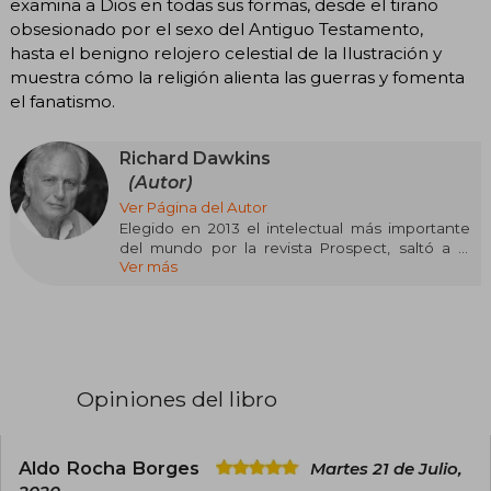
examina a Dios en todas sus formas, desde el tirano
obsesionado por el sexo del Antiguo Testamento,
hasta el benigno relojero celestial de la Ilustración y
muestra cómo la religión alienta las guerras y fomenta
el fanatismo.
Richard Dawkins
(Autor)
Ver Página del Autor
Elegido en 2013 el intelectual más importante
del mundo por la revista Prospect, saltó a la
Ver más
fama con El gen egoísta, al que siguieron El
relojero ciego, Escalando el monte Improbable
y Destejiendo el arco iris. Ha recibido
numerosos premios y distinciones, como el
premio de la Royal Society of Literature, el
premio al autor del año en los British Book
Awards y el Premio Internacional Cosmos.
Opiniones del libro
Aldo Rocha Borges
Martes 21 de Julio,