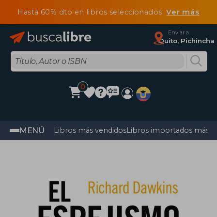
Hasta 60% dto en libros seleccionados
Ver más
Enviar a
Quito, Pichincha
0
MENÚ
Libros más vendidos
Libros importados más v