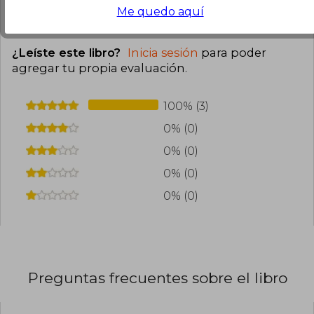
Me quedo aquí
0
0
Esta opinión es útil
No es útil
¿Leíste este libro?
Inicia sesión
para poder
agregar tu propia evaluación
.
100% (3)
0% (0)
0% (0)
0% (0)
0% (0)
Preguntas frecuentes sobre el libro