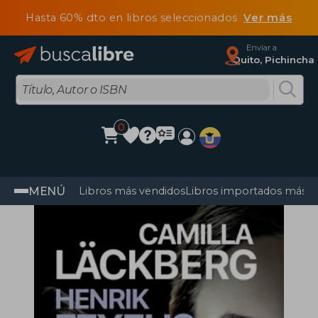
Hasta 60% dto en libros seleccionados
Ver más
Enviar a
Quito, Pichincha
0
MENÚ
Libros más vendidos
Libros importados más v