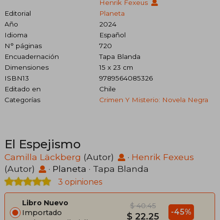
Henrik Fexeus
Editorial
Planeta
Año
2024
Idioma
Español
N° páginas
720
Encuadernación
Tapa Blanda
Dimensiones
15 x 23 cm
ISBN13
9789564085326
Editado en
Chile
Categorías
Crimen Y Misterio: Novela Negra
El Espejismo
Camilla Läckberg
(Autor)
·
Henrik Fexeus
(Autor)
·
Planeta
· Tapa Blanda
3 opiniones
Libro Nuevo
$ 40.45
-45%
Importado
$ 22.25