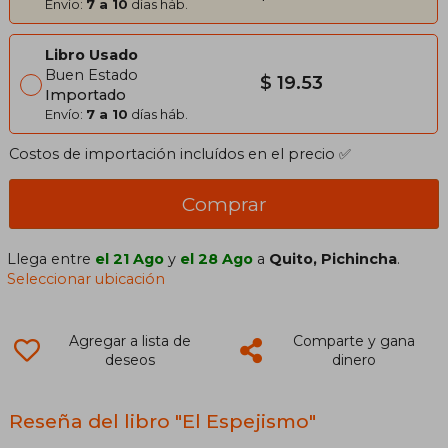
Envío:
7 a 10
días háb.
Libro Usado
Buen Estado
$ 19.53
Importado
Envío:
7 a 10
días háb.
Costos de importación incluídos en el precio ✅
Comprar
Llega entre
el 21 Ago
y
el 28 Ago
a
Quito, Pichincha
.
Seleccionar ubicación
Agregar a lista de
Comparte y gana
deseos
dinero
Reseña del libro "El Espejismo"