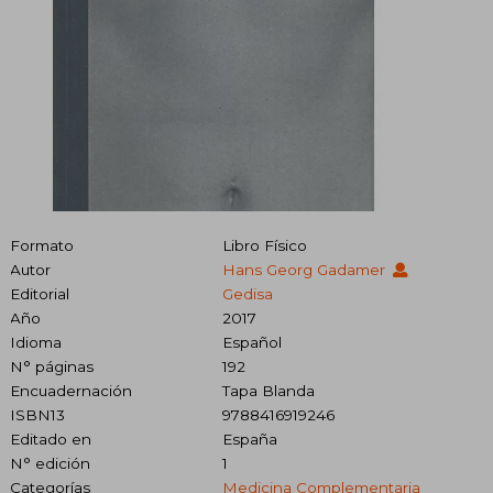
Formato
Libro Físico
Autor
Hans Georg Gadamer
Editorial
Gedisa
Año
2017
Idioma
Español
N° páginas
192
Encuadernación
Tapa Blanda
ISBN13
9788416919246
Editado en
España
N° edición
1
Categorías
Medicina Complementaria