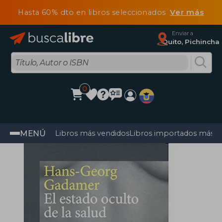
Hasta 60% dto en libros seleccionados
Ver más
Enviar a
Quito, Pichincha
0
MENÚ
Libros más vendidos
Libros importados más v