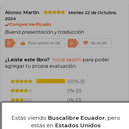
Alonso Martin
Martes 22 de Octubre,
2024
Compra Verificada
Buena presentación y traducción
0
0
Esta opinión es útil
No es útil
¿Leíste este libro?
Inicia sesión
para poder
agregar tu propia evaluación
.
100% (1)
0% (0)
0% (0)
0% (0)
Estás viendo
Buscalibre Ecuador
, pero
0% (0)
estás en
Estados Unidos