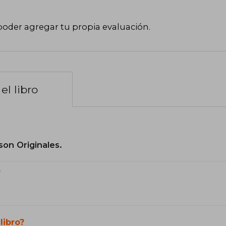
poder agregar tu propia evaluación
.
el libro
son Originales.
?
libro?