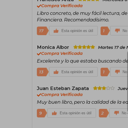
Compra Verificada
Libro concreto, de muy fácil lectura, de
Financiera. Recomendadísimo.
17
1
Esta opinión es útil
No 
Monica Albor
Martes 17 de
Compra Verificada
Excelente y lo que estaba buscando de
13
1
Esta opinión es útil
No 
Juan Esteban Zapata
Juev
Compra Verificada
Muy buen libro, pero la calidad de la e
9
2
Esta opinión es útil
No e