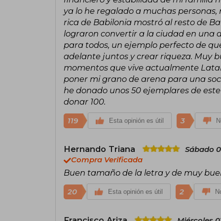
ya lo he regalado a muchas personas,
rica de Babilonia mostró al resto de Bab
lograron convertir a la ciudad en una 
para todos, un ejemplo perfecto de qu
adelante juntos y crear riqueza. Muy bu
momentos que vive actualmente Latam.
poner mi grano de arena para una soci
he donado unos 50 ejemplares de este 
donar 100.
119
3
Esta opinión es útil
N
Hernando Triana
Sábado 0
Compra Verificada
Buen tamaño de la letra y de muy bue
20
2
Esta opinión es útil
No
Francisco Ariza
Miércoles 0