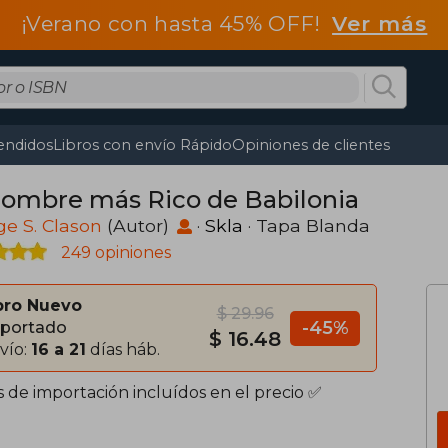
¡Verano con hasta 45% OFF!
Ver más
endidos
Libros con envío Rápido
Opiniones de clientes
Hombre más Rico de Babilonia
e S. Clason
(Autor)
·
Skla
· Tapa Blanda
249 opiniones
bro Nuevo
$ 29.96
-45%
portado
$ 16.48
vío:
16 a 21
días háb.
s de importación incluídos en el precio ✅