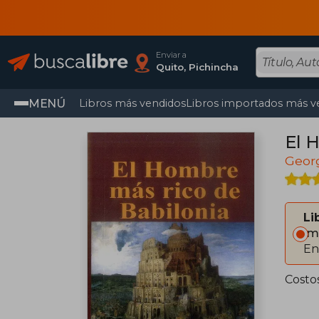
Enviar a
Quito, Pichincha
MENÚ
Libros más vendidos
Libros importados más v
El 
Georg
Li
Im
En
Costo