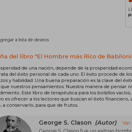
L
P
gregar a lista de deseos
ña del libro "El Hombre más Rico de Babiloni
osperidad de una nación, depende de la prosperidad econó
trata del éxito personal de cada uno. El éxito procede de lo
zos y habilidad. Una buena preparación es la clave del éx
s que nuestros pensamientos. Nuestra manera de pensar n
imiento. Este libro de terapéutica para los bolsillos vacíos,
vo es ofrecer a los lectores que buscan el éxito financiero,
, a conservarlo, para que de frutos.
George S. Clason
(Autor)
Ver
George S. Clason fue un exitoso hombr