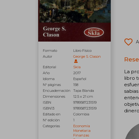
A
Formato
Libro Físico
Autor
George S. Clason
Rese
Editorial
Skla
La pr
Año
2017
libro 
Idioma
Español
esfuer
N° páginas
158
sabia
Encuadernación
Tapa Blanda
Dimensiones
12.5 x 21 cm
entend
ISBN
9789587231519
objeti
ISBN13
9789587231519
dinero
Editado en
Colombia
N° edición
1
Categorías
Economía
Monetaria
Finanzas