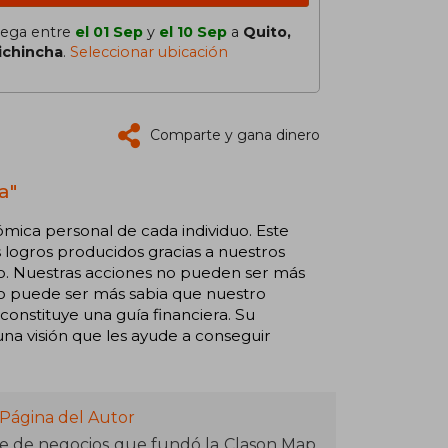
lega entre
el 01 Sep
y
el 10 Sep
a
Quito,
ichincha
.
Seleccionar ubicación
Comparte y gana dinero
a"
mica personal de cada individuo. Este
s logros producidos gracias a nuestros
ito. Nuestras acciones no pueden ser más
o puede ser más sabia que nuestro
 constituye una guía financiera. Su
 una visión que les ayude a conseguir
 Página del Autor
e de negocios que fundó la Clason Map