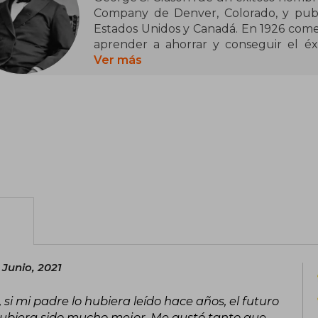
Company de Denver, Colorado, y publi
Estados Unidos y Canadá. En 1926 come
aprender a ahorrar y conseguir el éxi
fueron distribuidos en grandes cantid
Ver más
y se convirtieron en textos de cabecer
Su publicación más exitosa fue El homb
dio nombre a su famoso libro, el cual s
para el mundo moderno.
 Junio, 2021
 si mi padre lo hubiera leído hace años, el futuro
 hubiera sido mucho mejor. Me gustó tanto que