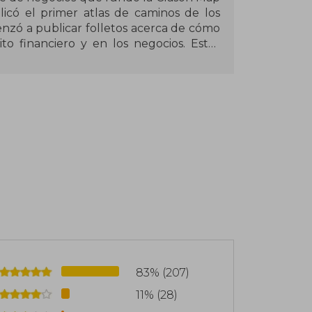
có el primer atlas de caminos de los
nzó a publicar folletos acerca de cómo
to financiero y en los negocios. Estos
ades por bancos y compañías de seguros
a para muchas personas.
re más rico de babilonia, parábola que
e convirtió en un clásico de inspiración
83% (207)
11% (28)