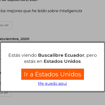
 los mejores que he leído sobre Inteligencia
es útil
 Noviembre, 2020
 finanzas personales
Estás viendo
Buscalibre Ecuador
, pero
es útil
estás en
Estados Unidos
es 20 de Agosto, 2020
Ir a Estados Unidos
ditorial no me gustó!
Me quedo aquí
s útil