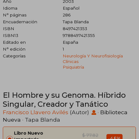
Año
2003
Idioma
Español
N° páginas
286
Encuadernación
Tapa Blanda
ISBN
8497421353
ISBN13
9788497421355
Editado en
España
N° edición
1
Categorías
Neurología Y Neurofisiología
Clínicas
Psiquiatría
El Hombre y su Genoma. Híbrido
Singular, Creador y Tanático
Francisco Llavero Avilés
(Autor)
·
Biblioteca
Nueva
· Tapa Blanda
Libro Nuevo
$ 77.82
-45%