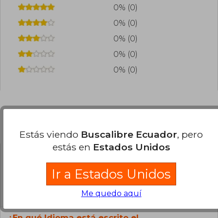
0% (0)
0% (0)
0% (0)
0% (0)
0% (0)
Preguntas frecuentes sobre el libro
Estás viendo
Buscalibre Ecuador
, pero
estás en
Estados Unidos
¿El libro es original?
Ir a Estados Unidos
Todos los libros de nuestro
catálogo son Originales.
Me quedo aquí
¿En qué Idioma está escrito el