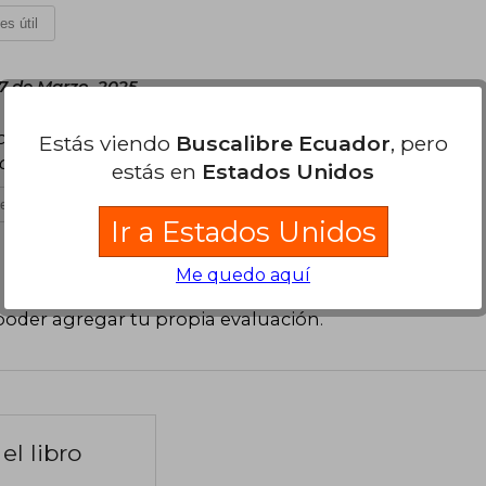
es útil
7 de Marzo, 2025
e convenció mucho, pero no hay muchas opciones
Estás viendo
Buscalibre Ecuador
, pero
able de esta autora.
estás en
Estados Unidos
es útil
Ir a Estados Unidos
Me quedo aquí
poder agregar tu propia evaluación
.
el libro