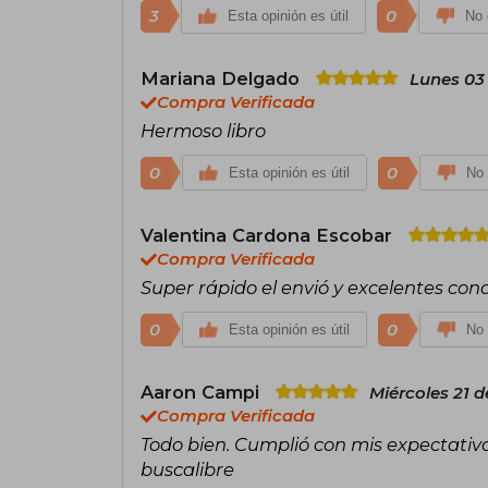
3
0
Esta opinión es útil
No 
Mariana Delgado
Lunes 03
Compra Verificada
Hermoso libro
0
0
Esta opinión es útil
No 
Valentina Cardona Escobar
Compra Verificada
Super rápido el envió y excelentes con
0
0
Esta opinión es útil
No 
Aaron Campi
Miércoles 21 
Compra Verificada
Todo bien. Cumplió con mis expectativas
buscalibre