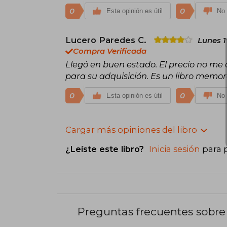
0
0
Esta opinión es útil
No 
Lucero Paredes C.
Lunes 1
Compra Verificada
Llegó en buen estado. El precio no m
para su adquisición. Es un libro memor
0
0
Esta opinión es útil
No 
Cargar más opiniones del libro
¿Leíste este libro?
Inicia sesión
para 
Preguntas frecuentes sobre 