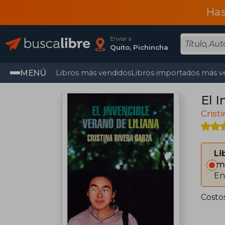
Has
Enviar a
Quito, Pichincha
MENÚ
Libros más vendidos
Libros importados más v
El I
Crist
Li
Im
En
Costo