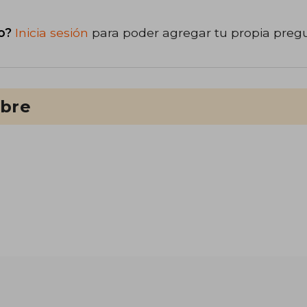
o?
Inicia sesión
para poder agregar tu propia preg
ibre