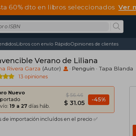
ta 60% dto en libros seleccionados
Ver 
endidos
Libros con envío Rápido
Opiniones de clientes
nvencible Verano de Liliana
ina Rivera Garza
(Autor)
·
Penguin
· Tapa Blanda
13 opiniones
bro Nuevo
$ 56.46
-45%
portado
$ 31.05
vío:
19 a 27
días háb.
s de importación incluídos en el precio ✅