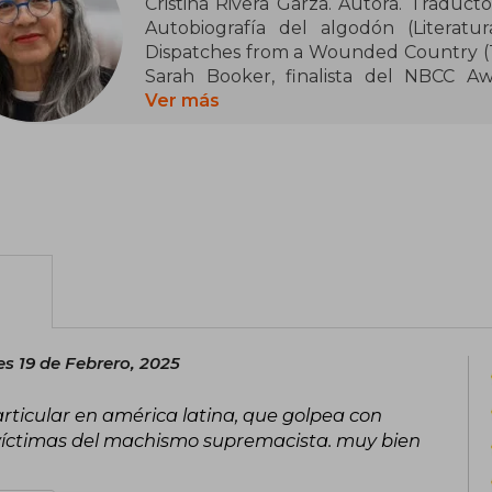
Cristina Rivera Garza. Autora. Traductor
Autobiografía del algodón (Literat
Dispatches from a Wounded Country (Th
Sarah Booker, finalista del NBCC A
Fellowship. Profesora distinguida y 
Ver más
Creativa en español en la Universidad 
es 19 de Febrero, 2025
ticular en américa latina, que golpea con
víctimas del machismo supremacista. muy bien