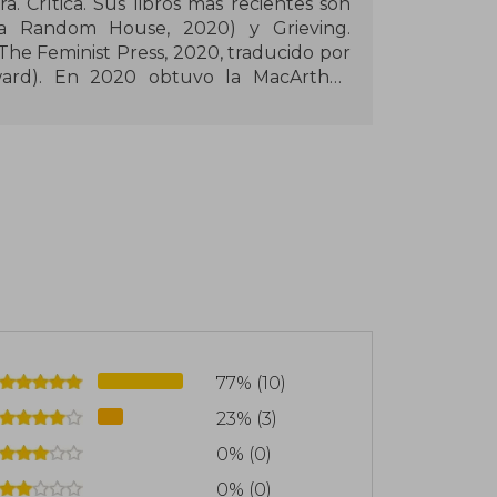
a. Crítica. Sus libros más recientes son
ura Random House, 2020) y Grieving.
e Feminist Press, 2020, traducido por
ward). En 2020 obtuvo la MacArthur
fundadora del doctorado en Escritura
de Houston.
77% (10)
23% (3)
0% (0)
0% (0)