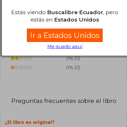
¿Leíste este libro?
Inicia sesión
para poder
Estás viendo
Buscalibre Ecuador
, pero
agregar tu propia evaluación
.
estás en
Estados Unidos
0% (0)
Ir a Estados Unidos
0% (0)
Me quedo aquí
0% (0)
0% (0)
0% (0)
Preguntas frecuentes sobre el libro
¿El libro es original?