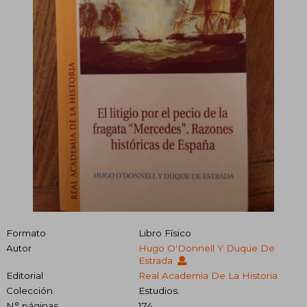
Formato
Libro Físico
Autor
Hugo O'Donnell Y Duque De
Estrada
Editorial
Real Academia De La Historia
Colección
Estudios.
N° páginas
174