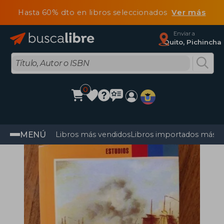
Hasta 60% dto en libros seleccionados
Ver más
Enviar a
Quito, Pichincha
0
MENÚ
Libros más vendidos
Libros importados más v