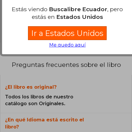
0% (0)
Estás viendo
Buscalibre Ecuador
, pero
0% (0)
estás en
Estados Unidos
0% (0)
0% (0)
Ir a Estados Unidos
Me quedo aquí
Preguntas frecuentes sobre el libro
¿El libro es original?
Todos los libros de nuestro
catálogo son Originales.
¿En qué Idioma está escrito el
libro?