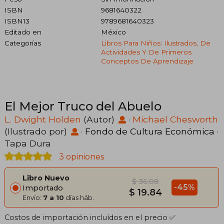
ISBN
9681640322
ISBN13
9789681640323
Editado en
México
Categorías
Libros Para Niños: Ilustrados, De
Actividades Y De Primeros
Conceptos De Aprendizaje
El Mejor Truco del Abuelo
L. Dwight Holden
(Autor)
·
Michael Chesworth
(Ilustrado por)
·
Fondo de Cultura Económica
·
Tapa Dura
3 opiniones
Libro Nuevo
$ 36.08
-45%
Importado
$ 19.84
Envío:
7 a 10
días háb.
Costos de importación incluídos en el precio ✅