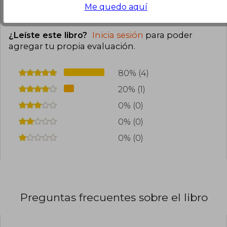
0
1
Esta opinión es útil
No es útil
Me quedo aquí
¿Leíste este libro?
Inicia sesión
para poder
agregar tu propia evaluación
.
80% (4)
20% (1)
0% (0)
0% (0)
0% (0)
Preguntas frecuentes sobre el libro