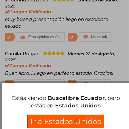
2025
Compra Verificada
Muy buena presentación llego en excelente
estado
0
0
Esta opinión es útil
No es útil
Camila Pulgar
Viernes 22 de Agosto,
2025
Compra Verificada
Buen libro. LLegó en perfecto estado. Gracias!
0
0
Esta opinión es útil
No es útil
Estás viendo
Buscalibre Ecuador
, pero
Micaela Sosa
Domingo 27 de Abril, 2025
estás en
Estados Unidos
Compra Verificada
hermosa edición. Demoró mas de lo previsto en
Ir a Estados Unidos
llegarme