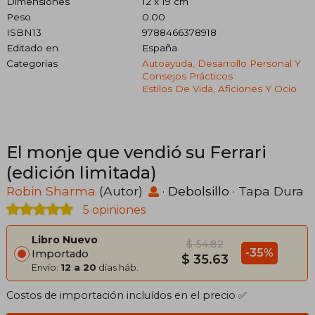
Dimensiones
12 x 19 cm
Peso
0.00
ISBN13
9788466378918
Editado en
España
Categorías
Autoayuda, Desarrollo Personal Y
Consejos Prácticos
Estilos De Vida, Aficiones Y Ocio
El monje que vendió su Ferrari
(edición limitada)
Robin Sharma
(Autor)
·
Debolsillo
· Tapa Dura
5 opiniones
Libro Nuevo
$ 54.82
-35%
Importado
$ 35.63
Envío:
12 a 20
días háb.
Costos de importación incluídos en el precio ✅