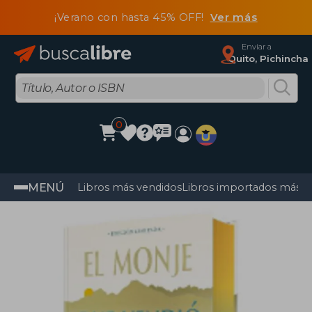
¡Verano con hasta 45% OFF!
Ver más
Enviar a
Quito, Pichincha
0
MENÚ
Libros más vendidos
Libros importados más v