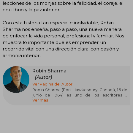
lecciones de los monjes sobre la felicidad, el coraje, el
equilibrio y la paz interior.
Con esta historia tan especial e inolvidable, Robin
Sharma nos enseña, paso a paso, una nueva manera
de enfocar la vida personal, profesional y familiar. Nos
muestra lo importante que es emprender un
recorrido vital con una dirección clara, con pasión y
armonía interior.
Robin Sharma
(Autor)
Ver Página del Autor
Robin Sharma (Port Hawkesbury, Canadá, 16 de
junio de 1964) es uno de los escritores y
Ver más
conferencistas más influyentes en liderazgo y
desarrollo personal a nivel mundial. De
ascendencia india, estudió Derecho en la
Schulich School of Law de la Universidad de
Dalhousie y ejerció como abogado hasta los 25
años, cuando decidió abandonar su carrera para
dedicarse por completo a la escritura y la