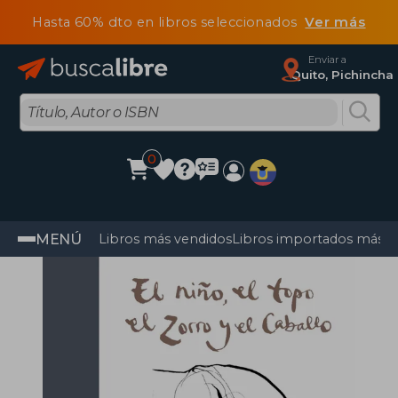
Hasta 60% dto en libros seleccionados
Ver más
Enviar a
Quito, Pichincha
0
MENÚ
Libros más vendidos
Libros importados más v