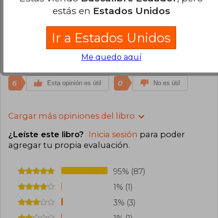
9
2
Esta opinión es útil
No es útil
estás en
Estados Unidos
Paula Vargas
Domingo 09 de Mayo,
Ir a Estados Unidos
2021
Compra Verificada
Me quedo aquí
Es un libro hermoso
6
0
Esta opinión es útil
No es útil
Cargar más opiniones del libro
¿Leíste este libro?
Inicia sesión
para poder
agregar tu propia evaluación
.
95% (87)
1% (1)
3% (3)