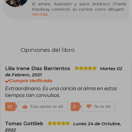
El artista, ilustrador y autor británico Charlie
Mackesy comenzó su carrera como dibujante
Ver más
de The Spectator, antes de convertirse en
ilustrador de libros para Oxford University Press.
Su obra premiada ha aparecido en libros,
colecciones privadas, galerías y espacios
públicos de todo el mundo.
Opiniones del libro
Lilia Irene Díaz Barrientos
Martes 02
de Febrero, 2021
Compra Verificada
Extraordinario. Es una caricia al alma en estos
tiempos tan convulsos.
13
3
Esta opinión es útil
No es útil
Tomas Gottlieb
Lunes 24 de Octubre,
2022