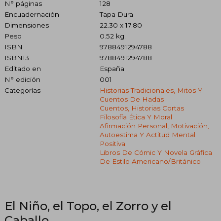
N° páginas
128
Encuadernación
Tapa Dura
Dimensiones
22.30 x 17.80
Peso
0.52 kg.
ISBN
9788491294788
ISBN13
9788491294788
Editado en
España
N° edición
001
Categorías
Historias Tradicionales, Mitos Y
Cuentos De Hadas
Cuentos, Historias Cortas
Filosofía Ética Y Moral
Afirmación Personal, Motivación,
Autoestima Y Actitud Mental
Positiva
Libros De Cómic Y Novela Gráfica
De Estilo Americano/británico
El Niño, el Topo, el Zorro y el
Caballo