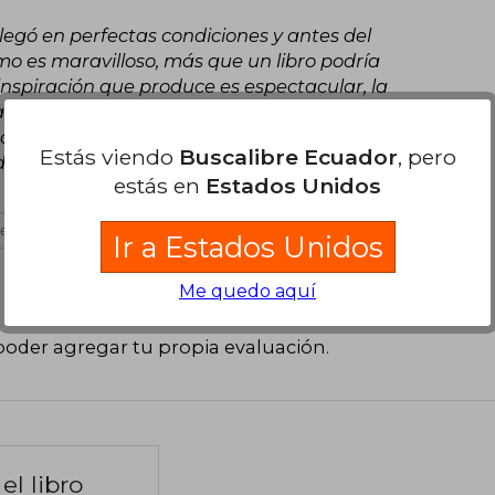
llegó en perfectas condiciones y antes del
o es maravilloso, más que un libro podría
inspiración que produce es espectacular, la
ado lo hace tremendamente especial, casi que
otero, ayudándola a sostener el bolígrafo. Esa
Estás viendo
Buscalibre Ecuador
, pero
a regla, un libro "obligado" en tu estantería.
estás en
Estados Unidos
es útil
Ir a Estados Unidos
Me quedo aquí
poder agregar tu propia evaluación
.
el libro