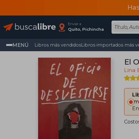
Has
Enviar a
Quito, Pichincha
MENÚ
Libros más vendidos
Libros importados más v
El O
Lina 
Li
Im
En
Costo