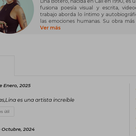
Lina Botero, nacida en Cali en 1990, es 
fusiona poesía visual y escrita, vide
trabajo aborda lo íntimo y autobiográfic
las emociones humanas. Su obra más de
(2024), un libro que combina poemas
Ver más
cuerpo y el síndrome del impostor.
Botero ha expuesto su obra en Colombi
La Cometa. Además, ha publicado en 
Visual en Domestika y retratado a arti
eventos culturales. Su enfoque interdis
con las emociones humanas la han co
en la escena artística contemporánea.
e Enero, 2025
s,Lina es una artista increíble
s útil
e Octubre, 2024