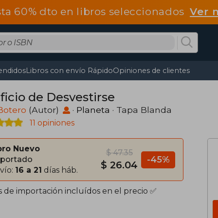
ta 60% dto en libros seleccionados
Ver 
endidos
Libros con envío Rápido
Opiniones de clientes
ficio de Desvestirse
Botero
(Autor)
·
Planeta
· Tapa Blanda
11 opiniones
bro Nuevo
$ 47.35
-45%
portado
$ 26.04
vío:
16 a 21
días háb.
s de importación incluídos en el precio ✅