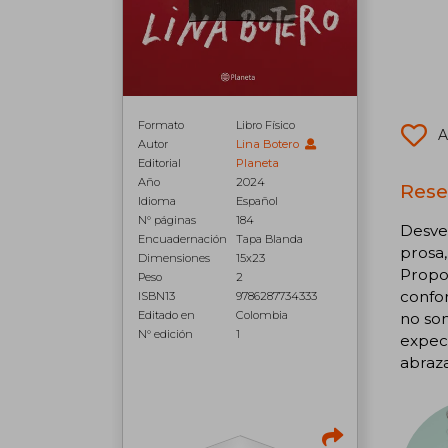
Formato
Libro Físico
A
Autor
Lina Botero
Editorial
Planeta
Año
2024
Reseñ
Idioma
Español
N° páginas
184
Desves
Encuadernación
Tapa Blanda
prosa,
Dimensiones
15x23
Propon
Peso
2
confor
ISBN13
9786287734333
Editado en
Colombia
no som
N° edición
1
expect
abraza