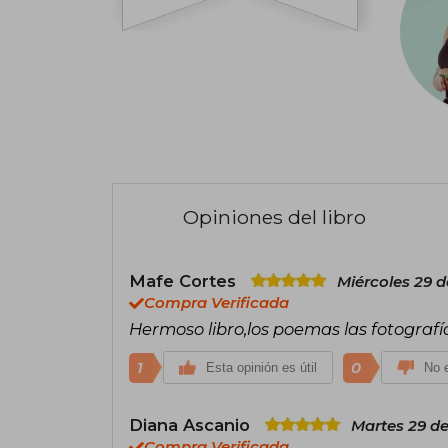
Opiniones del libro
Mafe Cortes
Miércoles 29 d
Compra Verificada
Hermoso libro,los poemas las fotografía
1
0
Esta opinión es útil
No e
Diana Ascanio
Martes 29 d
Compra Verificada