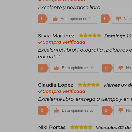
Excelente y hermoso libro
1
1
Esta opinión es útil
No es
Silvia Martinez
Domingo 10
Compra Verificada
Excelente! libro! Fotografía , palabra
encantó!
0
0
Esta opinión es útil
No 
Claudia Lopez
Viernes 07 d
Compra Verificada
Excelente libro, entrega a tiempo y en
0
0
Esta opinión es útil
No 
Niki Portas
Miércoles 02 de 