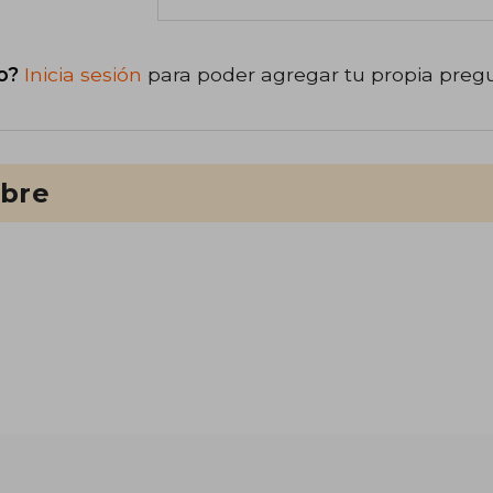
o?
Inicia sesión
para poder agregar tu propia preg
ibre