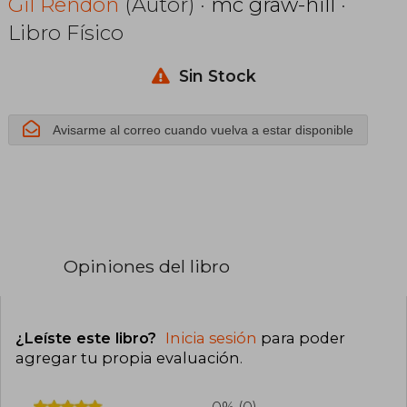
en el derecho
Gil Rendon
(Autor) ·
mc graw-hill
·
Libro Físico
constituciona
Sin Stock
Avisarme al correo cuando vuelva a estar disponible
Opiniones del libro
¿Leíste este libro?
Inicia sesión
para poder
agregar tu propia evaluación
.