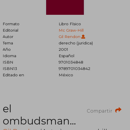
Formato
Libro Físico
Editorial
Mc Graw-Hill
Autor
Gil Rendon
Tema
derecho (juridica)
Año
2001
Idioma
Español
ISBN
9701034848
ISBN13
9789701034842
Editado en
México
el
Compartir
ombudsman