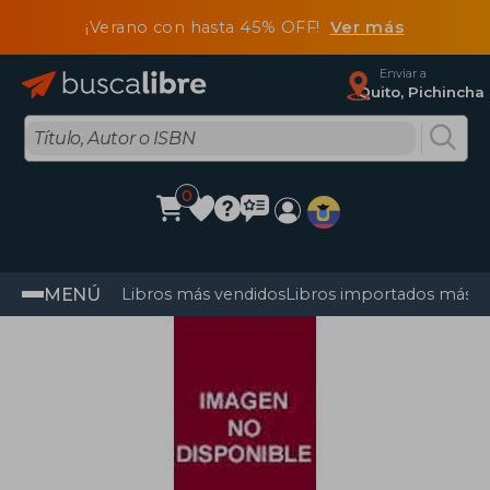
¡Verano con hasta 45% OFF!
Ver más
Enviar a
Quito, Pichincha
0
MENÚ
Libros más vendidos
Libros importados más v