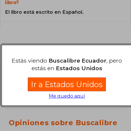
libro?
El libro está escrito en Español.
Preguntas y respuestas sobre el libro
Estás viendo
Buscalibre Ecuador
, pero
estás en
Estados Unidos
¿Tienes una pregunta sobre el libro?
Inicia
Ir a Estados Unidos
sesión
para poder agregar tu propia pregunta.
Me quedo aquí
Opiniones sobre Buscalibre