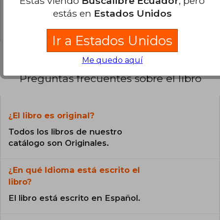
Estás viendo
Buscalibre Ecuador
, pero
0% (0)
estás en
Estados Unidos
0% (0)
Ir a Estados Unidos
Me quedo aquí
Preguntas frecuentes sobre el libro
¿El libro es original?
Todos los libros de nuestro
catálogo son Originales.
¿En qué Idioma está escrito el
libro?
El libro está escrito en Español.