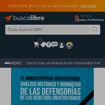
Hasta 60% dto en libros seleccionados
Ver más
Enviar a
Quito, Pichincha
0
MENÚ
Libros más vendidos
Libros importados más v