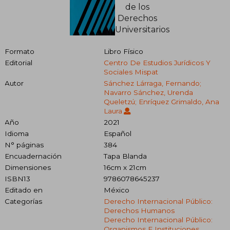
Formato
Libro Físico
Editorial
Centro De Estudios Jurídicos Y
Sociales Mispat
Autor
Sánchez Lárraga, Fernando;
Navarro Sánchez, Urenda
Queletzú; Enríquez Grimaldo, Ana
Laura
Año
2021
Idioma
Español
N° páginas
384
Encuadernación
Tapa Blanda
Dimensiones
16cm x 21cm
ISBN13
9786078645237
Editado en
México
Categorías
Derecho Internacional Público:
Derechos Humanos
Derecho Internacional Público:
Organismos E Instituciones