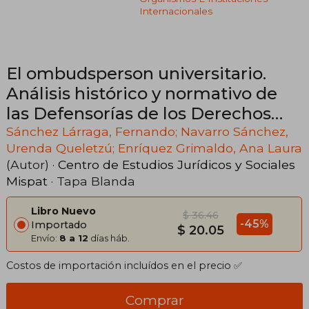
Internacionales
El ombudsperson universitario.
Análisis histórico y normativo de
las Defensorías de los Derechos
Universitarios
Sánchez Lárraga, Fernando; Navarro Sánchez,
Urenda Queletzú; Enríquez Grimaldo, Ana Laura
(Autor) ·
Centro de Estudios Jurídicos y Sociales
Mispat
· Tapa Blanda
Libro Nuevo
$ 36.46
-45%
Importado
$ 20.05
Envío:
8 a 12
días háb.
Costos de importación incluídos en el precio ✅
Comprar