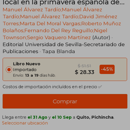
local en la primavera española de
1936
Manuel Álvarez Tardío;Manuel Álvarez
Tardío;Manuel Álvarez Tardío;David Jiménez
Torres;Marta Del Moral Vargas;Roberto Muñoz
Bolaños;Fernando Del Rey Reguillo;Nigel
Townson;Sergio Vaquero Martínez
(Autor) ·
Editorial Universidad de Sevilla-Secretariado de
Publicaciones
· Tapa Blanda
Libro Nuevo
$ 51.51
-45%
Importado
$ 28.33
Envío:
13 a 19
días háb.
Costos de importación incluídos en el precio ✅
Comprar
Llega entre
el 31 Ago
y
el 10 Sep
a
Quito, Pichincha
.
Seleccionar ubicación