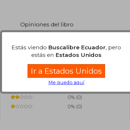
Opiniones del libro
Estás viendo
Buscalibre Ecuador
, pero
¿Leíste este libro?
Inicia sesión
para poder
agregar tu propia evaluación
.
estás en
Estados Unidos
Ir a Estados Unidos
0% (0)
0% (0)
Me quedo aquí
0% (0)
0% (0)
0% (0)