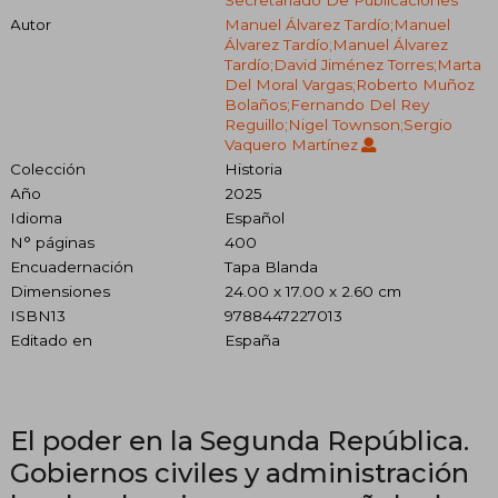
Secretariado De Publicaciones
Autor
Manuel Álvarez Tardío;Manuel
Álvarez Tardío;Manuel Álvarez
Tardío;David Jiménez Torres;Marta
Del Moral Vargas;Roberto Muñoz
Bolaños;Fernando Del Rey
Reguillo;Nigel Townson;Sergio
Vaquero Martínez
Colección
Historia
Año
2025
Idioma
Español
N° páginas
400
Encuadernación
Tapa Blanda
Dimensiones
24.00 x 17.00 x 2.60 cm
ISBN13
9788447227013
Editado en
España
El poder en la Segunda República.
Gobiernos civiles y administración