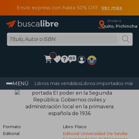
Envío express con hasta 50% OFF
Ver más
Enviar a
Quito, Pichincha
0
MENÚ
Libros más vendidos
Libros importados más v
Formato
Libro Físico
Editorial
Editorial Universidad De Sevilla-