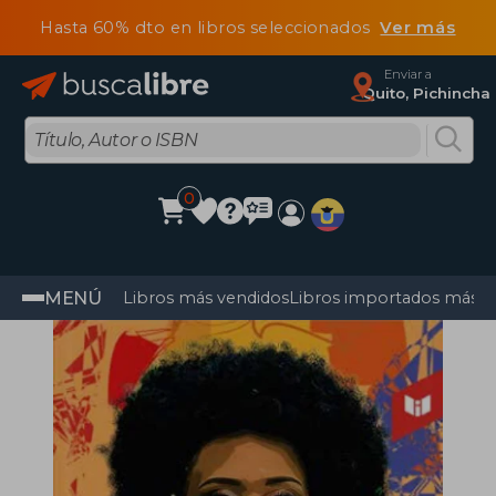
Hasta 60% dto en libros seleccionados
Ver más
Enviar a
Quito, Pichincha
0
MENÚ
Libros más vendidos
Libros importados más v