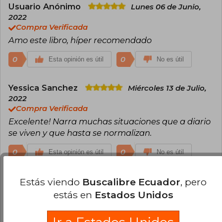
Usuario Anónimo
Lunes 06 de Junio,
2022
Compra Verificada
Amo este libro, híper recomendado
0
0
Esta opinión es útil
No es útil
Yessica Sanchez
Miércoles 13 de Julio,
2022
Compra Verificada
Excelente! Narra muchas situaciones que a diario
se viven y que hasta se normalizan.
0
0
Esta opinión es útil
No es útil
Carlos Palacios
Estás viendo
Buscalibre Ecuador
, pero
Martes 06 de
Septiembre, 2022
estás en
Estados Unidos
Compra Verificada
Excelentes aportes de Reflexión para todas las