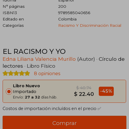
Idioma
Español
N° páginas
200
ISBN13
9789585040656
Editado en
Colombia
Categorías
Racismo Y Discriminación Racial
EL RACISMO Y YO
Edna Liliana Valencia Murillo
(Autor) ·
Círculo de
lectores
· Libro Físico
8 opiniones
Libro Nuevo
$ 40.74
-45%
Importado
$ 22.40
Envío:
27 a 32
días háb.
Costos de importación incluídos en el precio ✅
Comprar