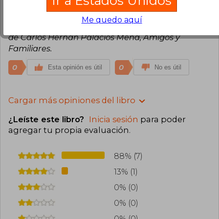
Ir a Estados Unidos
comunidades Étnicas... Felicitaciones a Liliana
Valencia y Flia. Definitivamente tenemos que
Me quedo aquí
Aprender a Desaprender muchas cosas.... Saludos
de Carlos Hernan Palacios Mena, Amigos y
Familiares.
0
0
Esta opinión es útil
No es útil
Cargar más opiniones del libro
¿Leíste este libro?
Inicia sesión
para poder
agregar tu propia evaluación
.
88% (7)
13% (1)
0% (0)
0% (0)
0% (0)