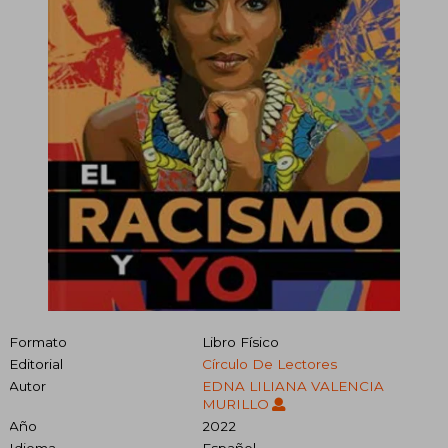
Formato
Libro Físico
Editorial
Círculo De Lectores
Autor
EDNA LILIANA VALENCIA
MURILLO
Año
2022