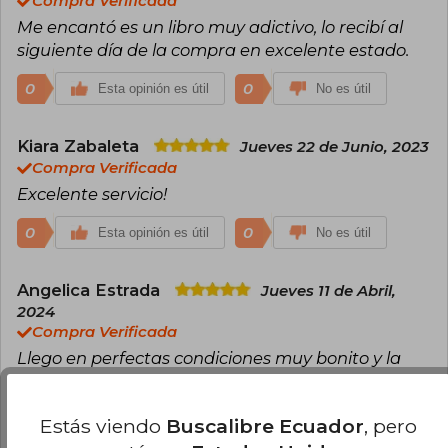
Compra Verificada
Me encantó es un libro muy adictivo, lo recibí al
siguiente día de la compra en excelente estado.
0
0
Esta opinión es útil
No es útil
Kiara Zabaleta
Jueves 22 de Junio, 2023
Compra Verificada
Excelente servicio!
0
0
Esta opinión es útil
No es útil
Angelica Estrada
Jueves 11 de Abril,
2024
Compra Verificada
Llego en perfectas condiciones muy bonito y la
edición muy buena, me encantoo
0
0
Esta opinión es útil
No es útil
Estás viendo
Buscalibre Ecuador
, pero