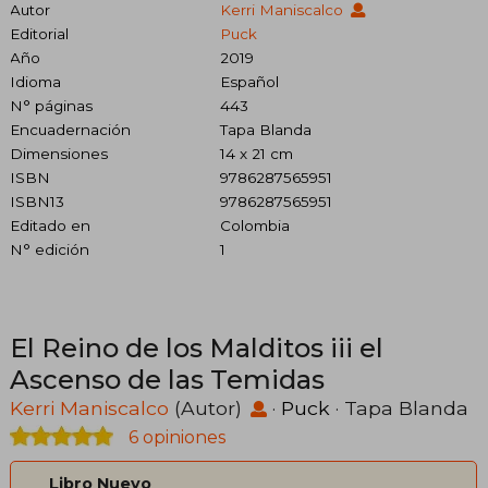
Autor
Kerri Maniscalco
Editorial
Puck
Año
2019
Idioma
Español
N° páginas
443
Encuadernación
Tapa Blanda
Dimensiones
14 x 21 cm
ISBN
9786287565951
ISBN13
9786287565951
Editado en
Colombia
N° edición
1
El Reino de los Malditos iii el
Ascenso de las Temidas
Kerri Maniscalco
(Autor)
·
Puck
· Tapa Blanda
6 opiniones
Libro Nuevo