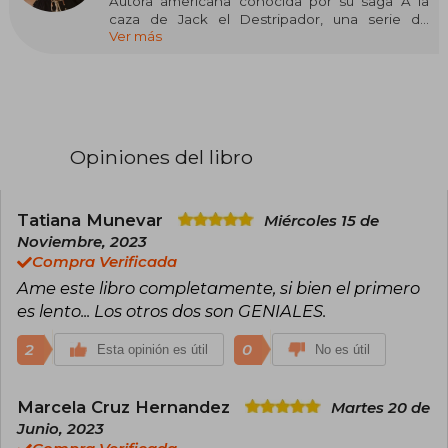
Autora americana conocida por su saga A la
caza de Jack el Destripador, una serie de
Ver más
thrillers góticos.
Maniscalco creció en Nueva York, ciudad donde
estudió Bellas Artes antes de transferirse a
Diseño de Comunicación en el Fashion Institute
of Technology de Manhattan. Durante sus
estudios, realizó cursos acerca de justicia
Opiniones del libro
criminal y ciencia, considerando formarse como
psicóloga forense, opción que desechó por
labrarse una carrera como escritora.
Tatiana Munevar
Miércoles 15 de
Su primera obra, A la caza de Jack el
Noviembre, 2023
Destripador, fue publicada en 2016, dando
Compra Verificada
comienzo así a una serie bajo el mismo nombre
Ame este libro completamente, si bien el primero
que cosechó gran éxito. También muy popular
fue su serie El reino de los malditos, conformada
es lento... Los otros dos son GENIALES.
por El reino de los malditos, Los siete círculos
del infierno y El ascenso de las Temidas.
2
0
Esta opinión es útil
No es útil
Marcela Cruz Hernandez
Martes 20 de
Junio, 2023