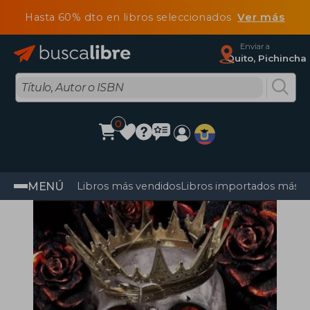
Hasta 60% dto en libros seleccionados
Ver más
Enviar a
Quito, Pichincha
0
MENÚ
Libros más vendidos
Libros importados más v