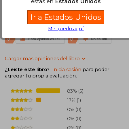
estás en
Estados Unidos
Annie González
Sábado 04 de Mayo,
2024
Ir a Estados Unidos
Compra Verificada
Llego en excelente estado y en el tiempo indicado.
Me quedo aquí
0
0
Esta opinión es útil
No es útil
Cargar más opiniones del libro
¿Leíste este libro?
Inicia sesión
para poder
agregar tu propia evaluación
.
83% (5)
17% (1)
0% (0)
0% (0)
0% (0)