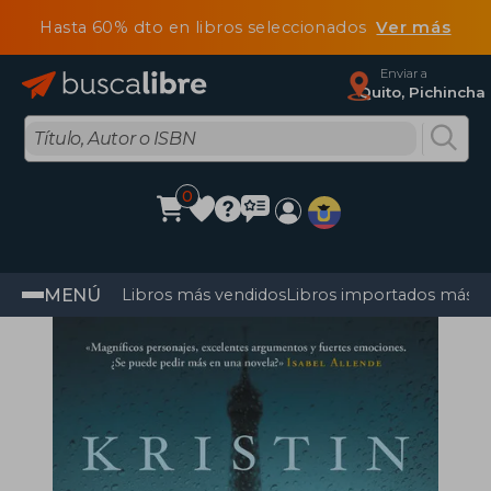
Hasta 60% dto en libros seleccionados
Ver más
Enviar a
Quito, Pichincha
0
MENÚ
Libros más vendidos
Libros importados más v