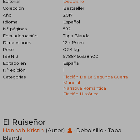
Editorial
Debolsillo
Colección
Bestseller
Año
2017
Idioma
Español
N° páginas
592
Encuadernación
Tapa Blanda
Dimensiones
12 x 19 cm
Peso
0.54 kg.
ISBN13
9788466338400
Editado en
España
N° edición
1
Categorías
Ficción De La Segunda Guerra
Mundial
Narrativa Romántica
Ficción Histórica
El Ruiseñor
Hannah Kristin
(Autor)
·
Debolsillo
· Tapa
Blanda