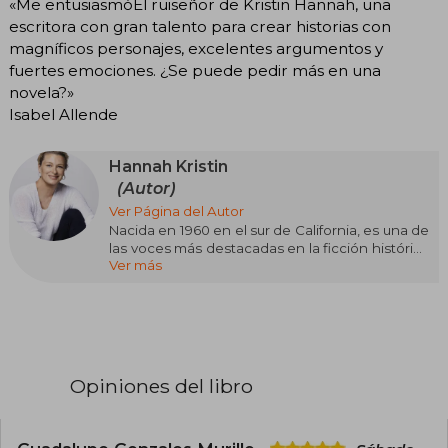
«Me entusiasmóEl ruiseñor de Kristin Hannah, una
escritora con gran talento para crear historias con
magníficos personajes, excelentes argumentos y
fuertes emociones. ¿Se puede pedir más en una
novela?»
Isabel Allende
Hannah Kristin
(Autor)
Ver Página del Autor
Nacida en 1960 en el sur de California, es una de
las voces más destacadas en la ficción histórica
Ver más
contemporánea, reconocida por su capacidad
para explorar temas profundos como la
esperanza, la fortaleza femenina y la resistencia
a través de sus apasionantes narrativas. Tras una
carrera como abogada, Hannah logró éxitos
internacionales con libros como El ruiseñor y
Los cuatro vientos, que han sido traducidos a
Opiniones del libro
más de 45 idiomas y vendido más de 25
millones de copias en todo el mundo. Sus
historias, basadas en investigaciones y
experiencias personales, giran en torno a