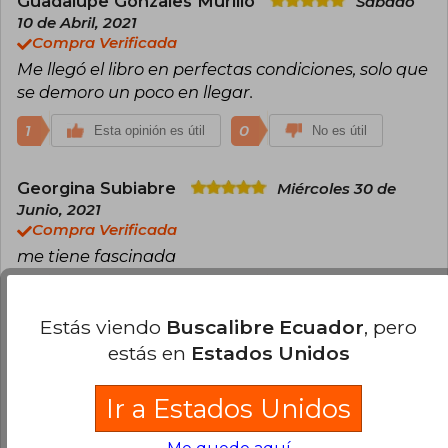
Guadalupe Gonzales Murillo
Sábado
protagonistas femeninas fuertes que enfrentan
10 de Abril, 2021
adversidades históricas, desde la Segunda
Compra Verificada
Guerra Mundial hasta la Gran Depresión.
Me llegó el libro en perfectas condiciones, solo que
Además, su obra El baile de las luciérnagas se ha
convertido en una exitosa series de Netflix.
se demoro un poco en llegar.
1
0
Esta opinión es útil
No es útil
Georgina Subiabre
Miércoles 30 de
Junio, 2021
Compra Verificada
me tiene fascinada
1
0
Esta opinión es útil
No es útil
Estás viendo
Buscalibre Ecuador
, pero
estás en
Estados Unidos
Macarena Rojas
Jueves 29 de Julio,
2021
Compra Verificada
Ir a Estados Unidos
Comienzo a leerlo y hasta ahora es un libro de los
que no puedes dejar de leer