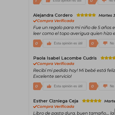
1
0
Esta opinión es útil
No e
Alejandra Cordero
Martes 3
Compra Verificada
Fue un regalo para mi niño de 5 años e
leer como el topo averigua quien hizo e
0
0
Esta opinión es útil
No 
Paola Isabel Lacombe Cudris
Compra Verificada
Recibí mi pedido hoy! Mi bebé está feliz 
Excelente servicio!
0
0
Esta opinión es útil
No 
Esther Cizniega Ceja
Marte
Compra Verificada
Libro de pasta dura, buen tamaño.... la