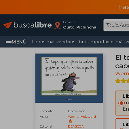
Has
Enviar a
Quito, Pichincha
MENÚ
Libros más vendidos
Libros importados más v
El 
cab
Wern
Li
Im
En
Formato
Libro Físico
Autor
Werner Holzwarth
Li
Editorial
BEASCOA