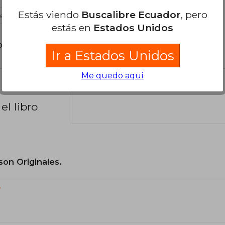
Estás viendo
Buscalibre Ecuador
, pero
es útil
estás en
Estados Unidos
poder agregar tu propia evaluación
.
Ir a Estados Unidos
Me quedo aquí
el libro
son Originales.
?