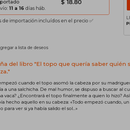
$ 18.80
portado
vío:
11 a 16
días háb.
L
s de importación incluídos en el precio ✅
P
gregar a lista de deseos
ña del libro "El topo que quería saber quién
za."
empezó cuando el topo asomó la cabeza por su madriguera
a a una salchicha. De mal humor, se dispuso a buscar al c
a vaca? ¿Encontrará el topo finalmente a quien lo hizo? A
ía hecho aquello en su cabeza: «Todo empezó cuando, un d
 para ver si ya había salido el sol...»