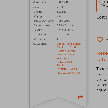
Im
Colección
INFANTIL
En
Año
2018
Idioma
Español
N° páginas
24
Costo
Encuadernación
Tapa Dura
Dimensiones
29.5 x 21 cm
ISBN13
9789588983158
Editado en
Colombia
N° edición
1
A
Categorías
Libros Para Bebés
Ficción Infantil /
Ficción Juvenil:
Rese
Relatos Sobre
Animales Y
cabe
Naturaleza
Ficción
Todo 
Infantil/juvenil:
Relatos De Humor
parecí
vez un
se hab
agujero