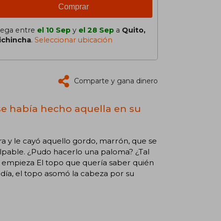
Comprar
lega entre
el 10 Sep
y
el 28 Sep
a
Quito,
ichincha
.
Seleccionar ubicación
Comparte y gana dinero
 se había hecho aquella en su
 y le cayó aquello gordo, marrón, que se
ulpable. ¿Pudo hacerlo una paloma? ¿Tal
sí empieza El topo que quería saber quién
ía, el topo asomó la cabeza por su