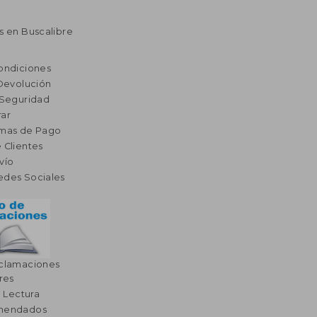
s en Buscalibre
ondiciones
 Devolución
 Seguridad
ar
rmas de Pago
 Clientes
vío
edes Sociales
eclamaciones
res
a Lectura
omendados