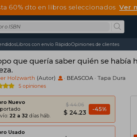
ta 60% dto en libros seleccionados
Ver 
endidos
Libros con envío Rápido
Opiniones de clientes
topo que quería saber quién se había 
eza.
er Holzwarth
(Autor)
·
BEASCOA
· Tapa Dura
5 opiniones
bro Nuevo
$ 44.06
-45%
portado
$ 24.23
vío:
22 a 32
días háb.
bro Usado