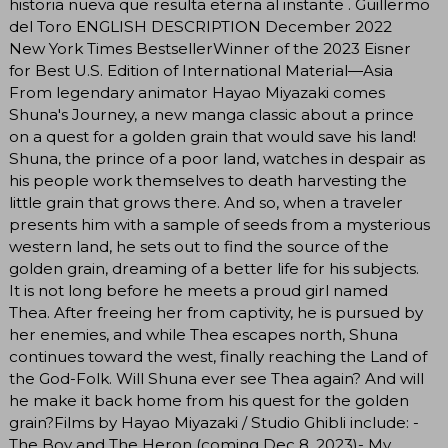
historia nueva que resulta eterna al instante . Guillermo
del Toro ENGLISH DESCRIPTION December 2022
New York Times BestsellerWinner of the 2023 Eisner
for Best U.S. Edition of International Material―Asia
From legendary animator Hayao Miyazaki comes
Shuna's Journey, a new manga classic about a prince
on a quest for a golden grain that would save his land!
Shuna, the prince of a poor land, watches in despair as
his people work themselves to death harvesting the
little grain that grows there. And so, when a traveler
presents him with a sample of seeds from a mysterious
western land, he sets out to find the source of the
golden grain, dreaming of a better life for his subjects.
It is not long before he meets a proud girl named
Thea. After freeing her from captivity, he is pursued by
her enemies, and while Thea escapes north, Shuna
continues toward the west, finally reaching the Land of
the God-Folk. Will Shuna ever see Thea again? And will
he make it back home from his quest for the golden
grain?Films by Hayao Miyazaki / Studio Ghibli include: -
The Boy and The Heron (coming Dec 8, 2023)- My