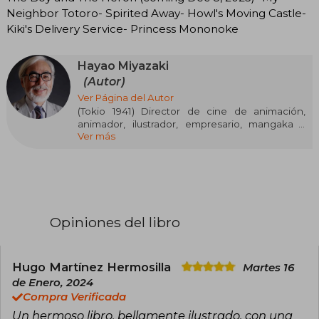
Neighbor Totoro- Spirited Away- Howl's Moving Castle-
Kiki's Delivery Service- Princess Mononoke
Hayao Miyazaki
(Autor)
Ver Página del Autor
(Tokio 1941) Director de cine de animación,
animador, ilustrador, empresario, mangaka y
Ver más
productor de anime japonés, de renombre
internacional y con una carrera de cinco
décadas. Junto con Isao Takahata, fundó Studio
Ghibli, un estudio de películas y animación. Su
estilo único está compuesto por la reiteración
de temáticas, personajes de gran profundidad
psicológica, ausencia de personajes malvados,
Opiniones del libro
y un sinfín de particularidades que lo hacen
único. Es uno de los mayores autores de la
historia de la animación.
Hugo Martínez Hermosilla
Martes 16
de Enero, 2024
Compra Verificada
Un hermoso libro, bellamente ilustrado, con una