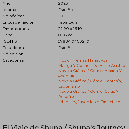
Año
2023
Idioma
Español
N° páginas
160
Encuadernación
Tapa Dura
Dimensiones
22.20 x 16.10
Peso
0.56 kg.
ISBN13
9788419409249
Editado en
España
N° edición
1
Categorías
Ficción: Temas Narrativos
Manga Y Cómics De Estilo Asiático
Novela Gráfica / Cómic: Acción Y
Aventura
Novela Gráfica / Cómic: Fantasía,
Esoterismo
Novela Gráfica / Cómic: Guías Y
Reseñas
Infantiles, Juveniles Y Didácticos
El Viaje de Shuna / Shuna's Journey