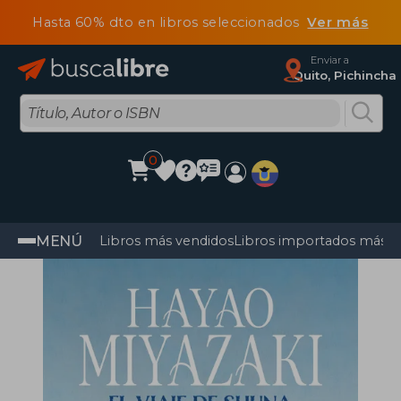
Hasta 60% dto en libros seleccionados
Ver más
Enviar a
Quito, Pichincha
0
MENÚ
Libros más vendidos
Libros importados más v