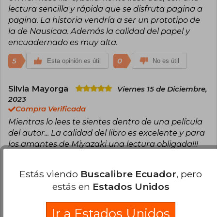
lectura sencilla y rápida que se disfruta pagina a
pagina. La historia vendría a ser un prototipo de
la de Nausicaa. Además la calidad del papel y
encuadernado es muy alta.
5
0
Esta opinión es útil
No es útil
Silvia Mayorga
Viernes 15 de Diciembre,
2023
Compra Verificada
Mientras lo lees te sientes dentro de una película
del autor... La calidad del libro es excelente y para
los amantes de Miyazaki una lectura obligada!!!
4
0
Esta opinión es útil
No es útil
Estás viendo
Buscalibre Ecuador
, pero
estás en
Estados Unidos
Victor Salas
Domingo 26 de Noviembre,
2023
Ir a Estados Unidos
Compra Verificada