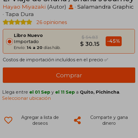
Hayao Miyazaki
(Autor)
·
Salamandra Graphic
· Tapa Dura
26 opiniones
Libro Nuevo
$ 54.83
-45%
Importado
$ 30.15
Envío:
14 a 20
días háb.
Costos de importación incluídos en el precio ✅
Comprar
Llega entre
el 01 Sep
y
el 11 Sep
a
Quito, Pichincha
.
Seleccionar ubicación
Agregar a lista de
Comparte y gana
deseos
dinero