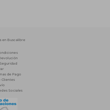
s en Buscalibre
ondiciones
 Devolución
 Seguridad
ar
rmas de Pago
 Clientes
vío
edes Sociales