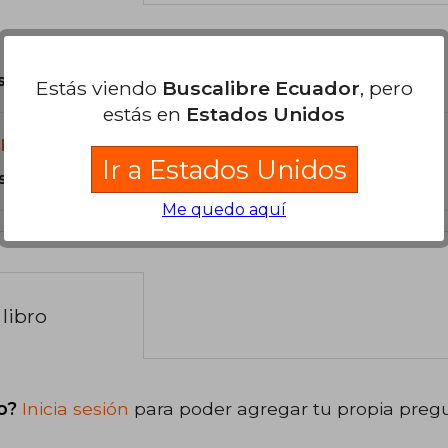
son Originales.
Estás viendo
Buscalibre Ecuador
, pero
estás en
Estados Unidos
libro?
Ir a Estados Unidos
s Tapa Blanda.
Me quedo aquí
libro
o?
Inicia sesión
para poder agregar tu propia preg