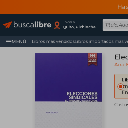
Has
Enviar a
Quito, Pichincha
MENÚ
Libros más vendidos
Libros importados más v
Elec
Ana M
Li
Im
En
Costo