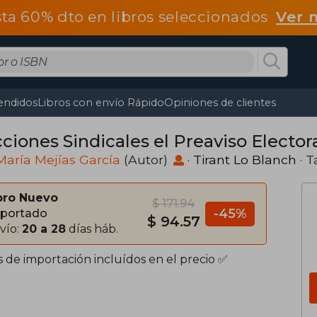
ta 60% dto en libros seleccionados
Ver 
endidos
Libros con envío Rápido
Opiniones de clientes
ciones Sindicales el Preaviso Elector
aría Mejías García
(Autor)
·
Tirant Lo Blanch
· 
bro Nuevo
$ 171.94
-45%
portado
$ 94.57
vío:
20 a 28
días háb.
s de importación incluídos en el precio ✅