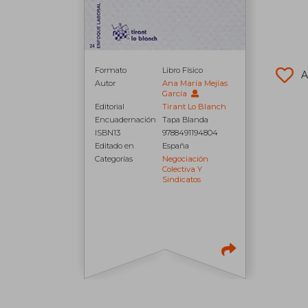
Formato
Libro Físico
A
Autor
Ana María Mejías
García
Editorial
Tirant Lo Blanch
Encuadernación
Tapa Blanda
ISBN13
9788491194804
Editado en
España
Categorías
Negociación
Colectiva Y
Sindicatos