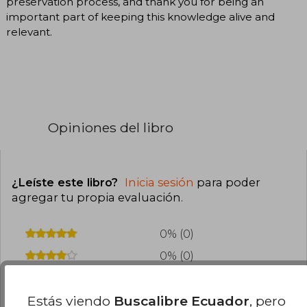
preservation process, and thank you for being an
important part of keeping this knowledge alive and
relevant.
Opiniones del libro
¿Leíste este libro?
Inicia sesión
para poder
agregar tu propia evaluación
.
0% (0)
0% (0)
0% (0)
Estás viendo
Buscalibre Ecuador
, pero
0% (0)