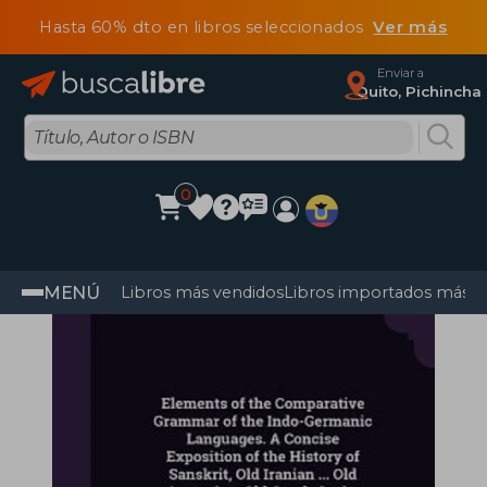
Hasta 60% dto en libros seleccionados
Ver más
Enviar a
Quito, Pichincha
0
MENÚ
Libros más vendidos
Libros importados más v