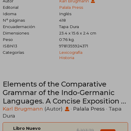
Autor
Karl Brugmann
Editorial
Palala Press
Idioma
Inglés
N° páginas
418
Encuadernación
Tapa Dura
Dimensiones
23.4 x 15.6 x 2.4 cm
Peso
0.76 kg.
ISBN13
9781355924371
Categorías
Lexicografía
Historia
Elements of the Comparative
Grammar of the Indo-Germanic
Languages. A Concise Exposition of
the History of Sanskrit, Old Iranian
Karl Brugmann
(Autor)
·
Palala Press
· Tapa
Dura
... Old Armenian, Old (en Inglés)
Libro Nuevo
$ 103.79