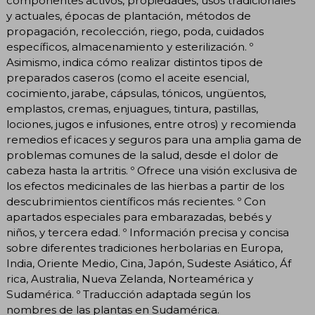
componentes activos, propiedades, usos tradicionales
y actuales, épocas de plantación, métodos de
propagación, recolección, riego, poda, cuidados
específicos, almacenamiento y esterilización. º
Asimismo, indica cómo realizar distintos tipos de
preparados caseros (como el aceite esencial,
cocimiento, jarabe, cápsulas, tónicos, ungüentos,
emplastos, cremas, enjuagues, tintura, pastillas,
lociones, jugos e infusiones, entre otros) y recomienda
remedios ef icaces y seguros para una amplia gama de
problemas comunes de la salud, desde el dolor de
cabeza hasta la artritis. º Ofrece una visión exclusiva de
los efectos medicinales de las hierbas a partir de los
descubrimientos científicos más recientes. º Con
apartados especiales para embarazadas, bebés y
niños, y tercera edad. º Información precisa y concisa
sobre diferentes tradiciones herbolarias en Europa,
India, Oriente Medio, Cina, Japón, Sudeste Asiático, Áf
rica, Australia, Nueva Zelanda, Norteamérica y
Sudamérica. º Traducción adaptada según los
nombres de las plantas en Sudamérica.