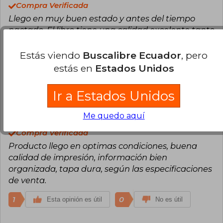
Compra Verificada
Llego en muy buen estado y antes del tiempo
pactado. El libro tiene una calidad excelente tanto
en su contenido como en su presentación en tapa
dura, gran calidad de papel, imágenes a todo
Estás viendo
Buscalibre Ecuador
, pero
color, etc.
estás en
Estados Unidos
1
0
Esta opinión es útil
No es útil
Ir a Estados Unidos
Daniela Cárdenas Zevallos
Lunes 29
Me quedo aquí
de Enero, 2024
Compra Verificada
Producto llego en optimas condiciones, buena
calidad de impresión, información bien
organizada, tapa dura, según las especificaciones
de venta.
1
0
Esta opinión es útil
No es útil