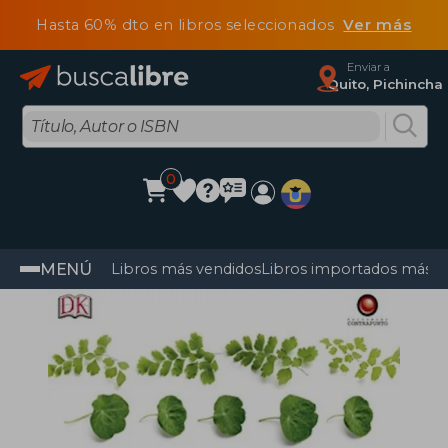
Hasta 60% dto en libros seleccionados
Ver más
Enviar a
Quito, Pichincha
0
MENÚ
Libros más vendidos
Libros importados más v