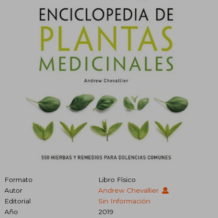
Formato
Libro Físico
Autor
Andrew Chevallier
Editorial
Sin Información
Año
2019