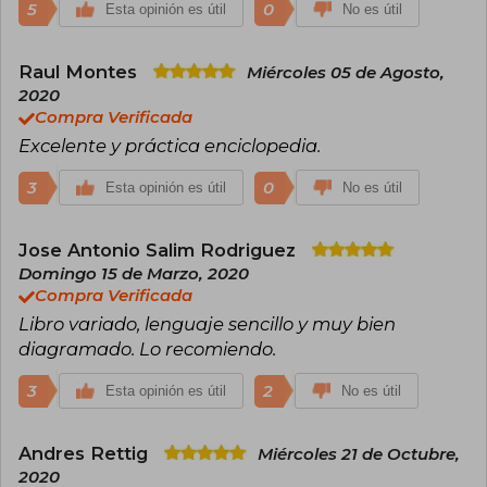
traducida a ocho idiomas. Esta obra se
5
0
Esta opinión es útil
No es útil
considera una referencia esencial para
profesionales y aficionados de la fitoterapia. En
2000, también se formó como sanador
Raul Montes
Miércoles 05 de Agosto,
espiritual, integrando enfoques holísticos en su
2020
práctica .
Compra Verificada
Actualmente, Chevallier continúa su labor
Excelente y práctica enciclopedia.
educativa y terapéutica, ofreciendo seminarios y
consultas, y promoviendo el uso responsable
3
0
Esta opinión es útil
No es útil
de las plantas medicinales en la salud cotidiana.
Jose Antonio Salim Rodriguez
Domingo 15 de Marzo, 2020
Compra Verificada
Libro variado, lenguaje sencillo y muy bien
diagramado. Lo recomiendo.
3
2
Esta opinión es útil
No es útil
Andres Rettig
Miércoles 21 de Octubre,
2020