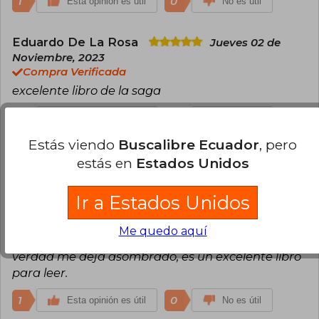
1
0
Esta opinión es útil
No es útil
Eduardo De La Rosa
Jueves 02 de
Noviembre, 2023
Compra Verificada
excelente libro de la saga
1
0
Esta opinión es útil
No es útil
Estás viendo
Buscalibre Ecuador
, pero
Pedro Ojeda
Jueves 09 de Noviembre,
estás en
Estados Unidos
2023
Compra Verificada
Ir a Estados Unidos
Muchas de las cosas que escriben ahí, ya las había
leído, pero lo que más me llama la atención es la
Me quedo aquí
cantidad de misterios que existen en chile, la
verdad me deja asombrado, es un excelente libro
para leer.
1
0
Esta opinión es útil
No es útil