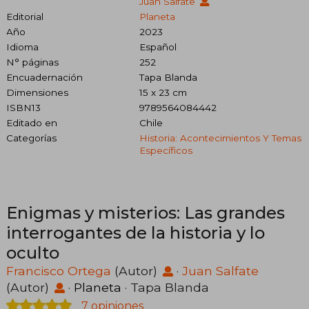
Juan Salfate
Editorial
Planeta
Año
2023
Idioma
Español
N° páginas
252
Encuadernación
Tapa Blanda
Dimensiones
15 x 23 cm
ISBN13
9789564084442
Editado en
Chile
Categorías
Historia: Acontecimientos Y Temas
Específicos
Enigmas y misterios: Las grandes
interrogantes de la historia y lo
oculto
Francisco Ortega
(Autor)
·
Juan Salfate
(Autor)
·
Planeta
· Tapa Blanda
7 opiniones