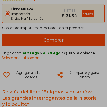
Libro Nuevo
$ 57.35
-45%
Importado
$ 31.54
Envío:
8 a 11
días háb.
Costos de importación incluídos en el precio ✅
Comprar
Llega entre
el 21 Ago
y
el 28 Ago
a
Quito, Pichincha
.
Seleccionar ubicación
Agregar a lista de
Comparte y gana
deseos
dinero
Reseña del libro "Enigmas y misterios:
Las grandes interrogantes de la historia
y lo oculto"