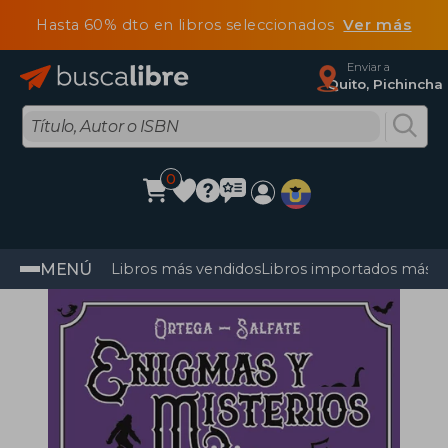
Hasta 60% dto en libros seleccionados
Ver más
Enviar a
Quito, Pichincha
0
MENÚ
Libros más vendidos
Libros importados más v