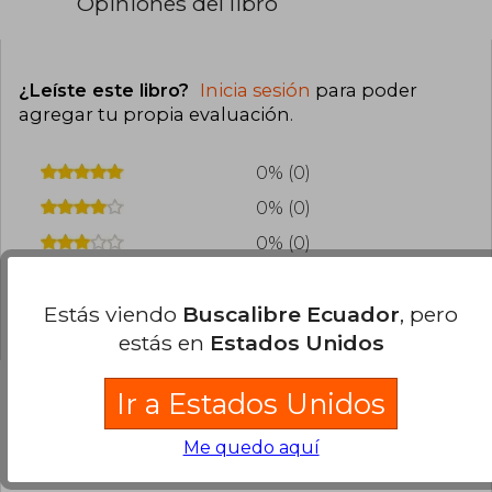
Opiniones del libro
¿Leíste este libro?
Inicia sesión
para poder
agregar tu propia evaluación
.
0% (0)
0% (0)
0% (0)
0% (0)
Estás viendo
Buscalibre Ecuador
, pero
0% (0)
estás en
Estados Unidos
Ir a Estados Unidos
Preguntas frecuentes sobre el libro
Me quedo aquí