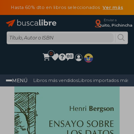
Hasta 60% dto en libros seleccionados
Ver más
Enviar a
Quito, Pichincha
0
MENÚ
Libros más vendidos
Libros importados más v