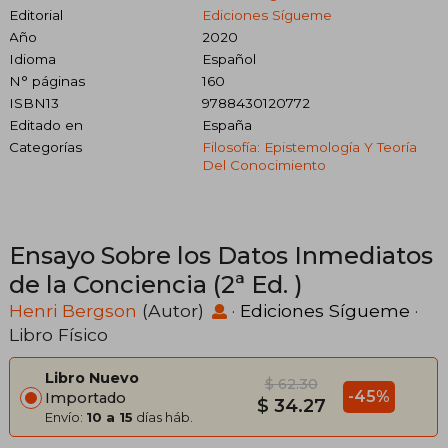
Editorial
Ediciones Sígueme
Año
2020
Idioma
Español
N° páginas
160
ISBN13
9788430120772
Editado en
España
Categorías
Filosofía: Epistemología Y Teoría
Del Conocimiento
Ensayo Sobre los Datos Inmediatos
de la Conciencia (2ª Ed. )
Henri Bergson
(Autor)
·
Ediciones Sígueme
·
Libro Físico
Libro Nuevo
$ 62.30
-45%
Importado
$ 34.27
Envío:
10 a 15
días háb.