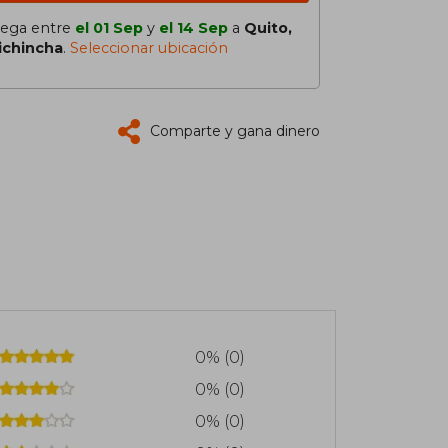
lega entre
el 01 Sep
y
el 14 Sep
a
Quito,
ichincha
.
Seleccionar ubicación
Comparte y gana dinero
0% (0)
0% (0)
0% (0)