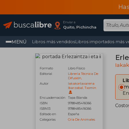
Has
Enviar a
Quito, Pichincha
MENÚ
Libros más vendidos
Libros importados más v
Erle
Iakak
Formato
Libro Físico
Editorial
Librería Técnica De
Difusión,
Li
Autor
Iakakortaxarena
Im
Ibarzabal, Txomin
En
Encuadernación
Tapa Blanda
ISBN
9788485416066
Costo
ISBN13
9788485416066
Editado en
España
Categorías
Cría De Animales