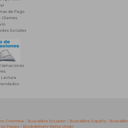
ar
rmas de Pago
 Clientes
vío
edes Sociales
eclamaciones
res
a Lectura
omendados
bre Colombia
|
Buscalibre Ecuador
|
Buscalibre España
|
Buscalib
ros Países
|
Bookdelivery Reino Unido