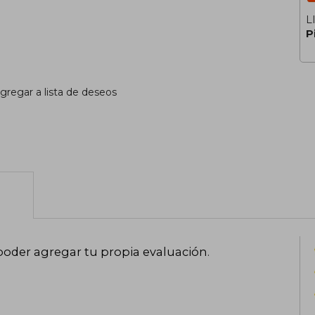
L
P
gregar a lista de deseos
poder agregar tu propia evaluación
.