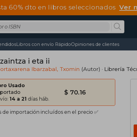
ta 60% dto en libros seleccionados
Ver 
endidos
Libros con envío Rápido
Opiniones de clientes
zaintza i eta ii
ortaxarena Ibarzabal, Txomin
(Autor) ·
Librería Téc
bro Usado
$ 70.16
portado
vío:
14 a 21
días háb.
s de importación incluídos en el precio ✅