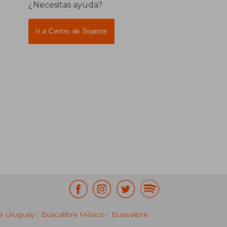
¿Necesitas ayuda?
Ir a Centro de Soporte
re Uruguay
|
Buscalibre México
|
Buscalibre