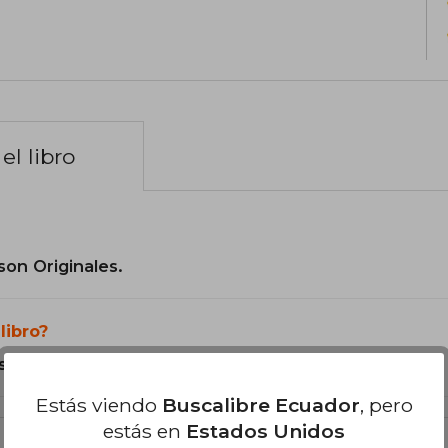
el libro
son Originales.
libro?
s Tapa Blanda.
Estás viendo
Buscalibre Ecuador
, pero
estás en
Estados Unidos