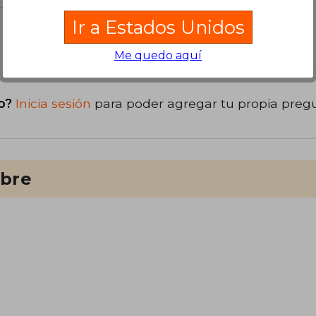
Ir a Estados Unidos
libro
Me quedo aquí
o?
Inicia sesión
para poder agregar tu propia preg
ibre