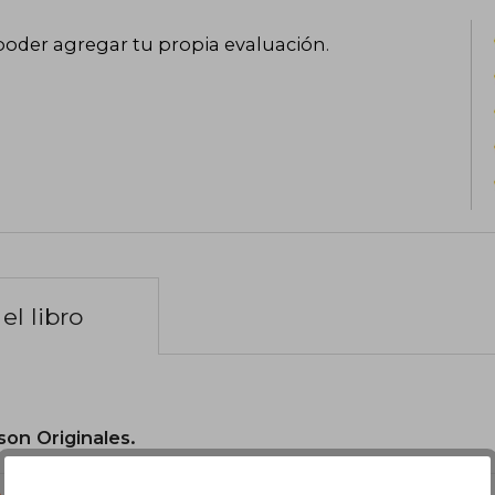
poder agregar tu propia evaluación
.
el libro
son Originales.