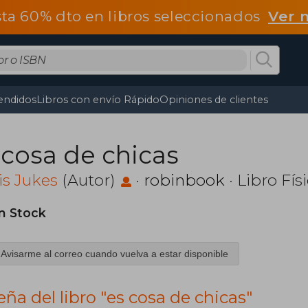
ta 60% dto en libros seleccionados
Ver 
endidos
Libros con envío Rápido
Opiniones de clientes
 cosa de chicas
s Jukes
(Autor)
·
robinbook
· Libro Fís
in Stock
Avisarme al correo cuando vuelva a estar disponible
ña del libro "es cosa de chicas"