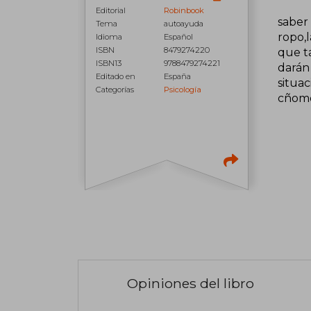
Editorial
Robinbook
saber
Tema
autoayuda
ropo,l
Idioma
Español
ISBN
8479274220
que t
ISBN13
9788479274221
darán 
Editado en
España
situac
Categorías
Psicología
cñomo
Opiniones del libro