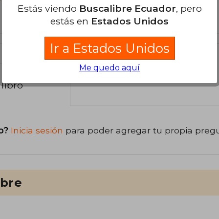
?
Estás viendo
Buscalibre Ecuador
, pero
estás en
Estados Unidos
Ir a Estados Unidos
Me quedo aquí
libro
o?
Inicia sesión
para poder agregar tu propia preg
ibre