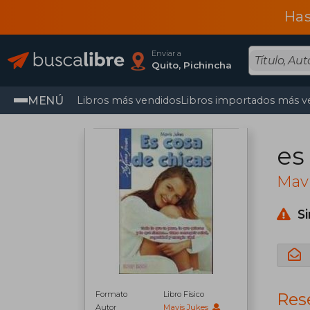
Has
Enviar a
Quito, Pichincha
MENÚ
Libros más vendidos
Libros importados más v
es
Mavi
S
Formato
Libro Físico
Rese
Autor
Mavis Jukes