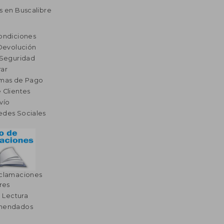
s en Buscalibre
ondiciones
 Devolución
 Seguridad
ar
rmas de Pago
 Clientes
vío
edes Sociales
eclamaciones
res
a Lectura
omendados