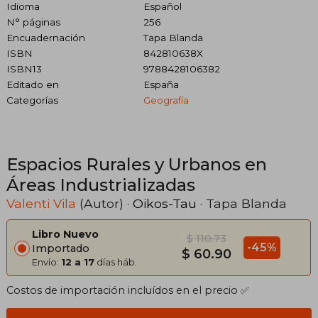
Idioma
Español
N° páginas
256
Encuadernación
Tapa Blanda
ISBN
842810638X
ISBN13
9788428106382
Editado en
España
Categorías
Geografía
Espacios Rurales y Urbanos en
Áreas Industrializadas
Valenti Vila
(Autor) ·
Oikos-Tau
· Tapa Blanda
Libro Nuevo
$ 110.73
-45%
Importado
$ 60.90
Envío:
12 a 17
días háb.
Costos de importación incluídos en el precio ✅