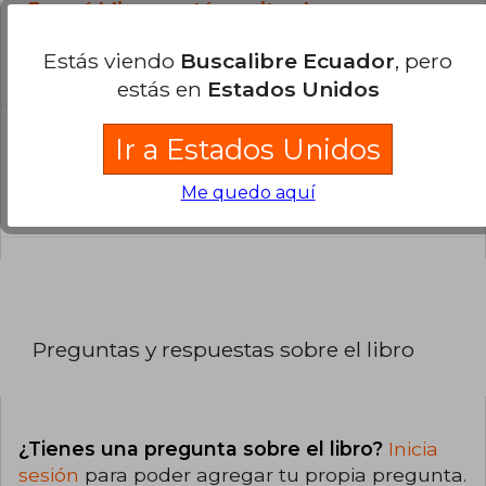
¿En qué Idioma está escrito el
libro?
Estás viendo
Buscalibre Ecuador
, pero
El libro está escrito en Español.
estás en
Estados Unidos
¿Cuál es la encuadernación de este libro?
Ir a Estados Unidos
La encuadernación de esta edición es Tapa
Me quedo aquí
Blanda.
Preguntas y respuestas sobre el libro
¿Tienes una pregunta sobre el libro?
Inicia
sesión
para poder agregar tu propia pregunta.