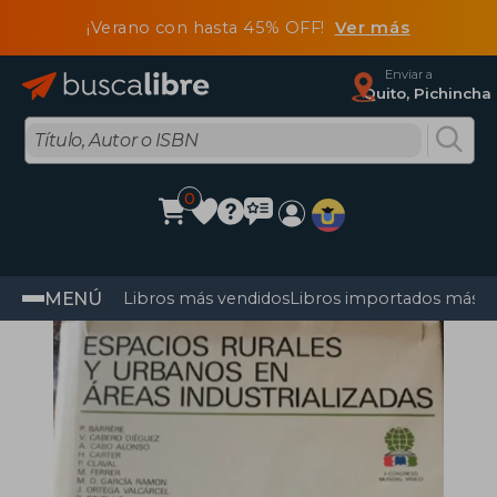
¡Verano con hasta 45% OFF!
Ver más
Enviar a
Quito, Pichincha
0
MENÚ
Libros más vendidos
Libros importados más v