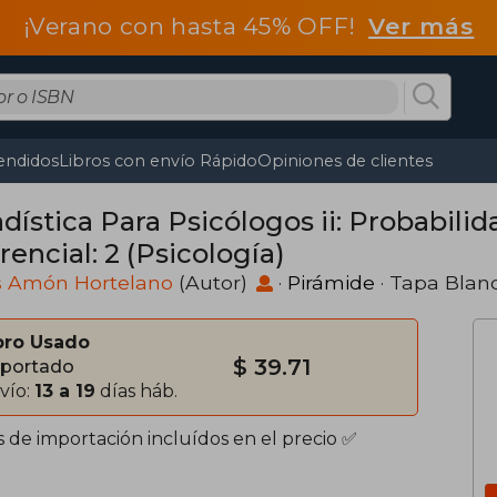
¡Verano con hasta 45% OFF!
Ver más
endidos
Libros con envío Rápido
Opiniones de clientes
dística Para Psicólogos ii: Probabilid
rencial: 2 (Psicología)
s Amón Hortelano
(Autor)
·
Pirámide
· Tapa Blan
bro Usado
$ 39.71
portado
vío:
13 a 19
días háb.
s de importación incluídos en el precio ✅