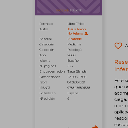
Formato
Libro Físico
Autor
Jesús Amón
Hortelano
Editorial
Pirámide
Categoría
Medicina
A
Colección
Psicología
Año
2000
Reseñ
Idioma
Español
N° páginas
536
Infer
Encuadernación
Tapa Blanda
Dimensiones
23.00 x 17.00
Este s
ISBN
8436801539
que no
ISBN13
9788436801538
acomp
Editado en
España
ciega.
N° edición
9
o prob
aplica
respon
sociol