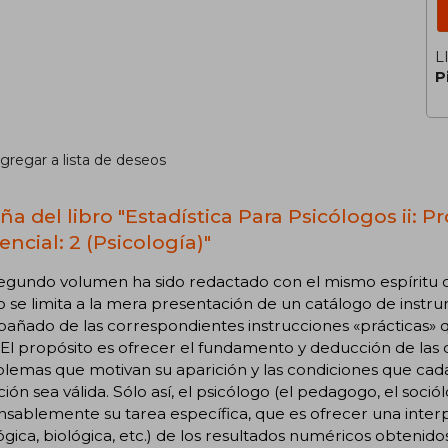
L
P
gregar a lista de deseos
a del libro "Estadística Para Psicólogos ii: P
encial: 2 (Psicología)"
egundo volumen ha sido redactado con el mismo espíritu con
 se limita a la mera presentación de un catálogo de instru
añado de las correspondientes instrucciones «prácticas» 
 El propósito es ofrecer el fundamento y deducción de las 
lemas que motivan su aparición y las condiciones que cada
ción sea válida. Sólo así, el psicólogo (el pedagogo, el soció
sablemente su tarea específica, que es ofrecer una inter
ógica, biológica, etc.) de los resultados numéricos obtenido