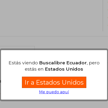
el libro
Estás viendo
Buscalibre Ecuador
, pero
estás en
Estados Unidos
Ir a Estados Unidos
son Originales.
Me quedo aquí
?