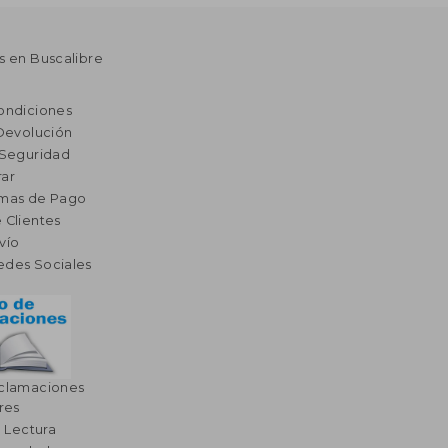
s en Buscalibre
ondiciones
 Devolución
 Seguridad
ar
rmas de Pago
 Clientes
vío
edes Sociales
eclamaciones
res
a Lectura