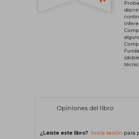
Probab
discre
contin
Infere
Compro
algun
Compro
Fundam
(doble
técnic
Opiniones del libro
¿Leíste este libro?
Inicia sesión
para 