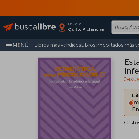
Enviar a
Quito, Pichincha
MENÚ
Libros más vendidos
Libros importados más v
Esta
Infe
Jesú
Li
Im
En
Costo