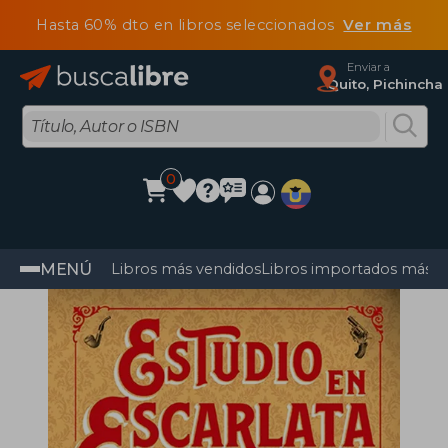
Hasta 60% dto en libros seleccionados
Ver más
Enviar a
Quito, Pichincha
0
MENÚ
Libros más vendidos
Libros importados más v