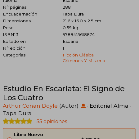
Idioma
Español
N° páginas
288
Encuadernación
Tapa Dura
Dimensiones
21.6 x 16.0 x 2.5 cm
Peso
0.59 kg.
ISBN13
9788415618874
Editado en
España
N° edición
1
Categorías
Ficción Clásica
Crímenes Y Misterio
Estudio En Escarlata: El Signo de
Los Cuatro
Arthur Conan Doyle
(Autor)
·
Editorial Alma
·
Tapa Dura
55 opiniones
Libro Nuevo