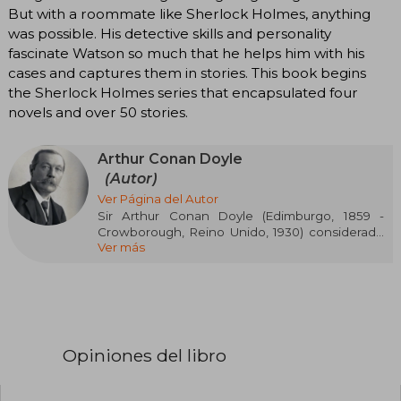
But with a roommate like Sherlock Holmes, anything
was possible. His detective skills and personality
fascinate Watson so much that he helps him with his
cases and captures them in stories. This book begins
the Sherlock Holmes series that encapsulated four
novels and over 50 stories.
Arthur Conan Doyle
(Autor)
Ver Página del Autor
Sir Arthur Conan Doyle (Edimburgo, 1859 -
Crowborough, Reino Unido, 1930) considerado
Ver más
el maestro de la literatura policiaca fue un
escritor y médico nacido en Escocia,
principalmente conocido por haber creado al
famosísimo personaje Sherlock Holmes, el
detective más conocido de todos los tiempos,
versionado para TV y cine de forma cíclica.
Opiniones del libro
Cursó sus estudios en las universidades de
Stonyhurst y Edimburgo, donde se graduó en
medicina. Entre 1882 y 1890 trabajó como