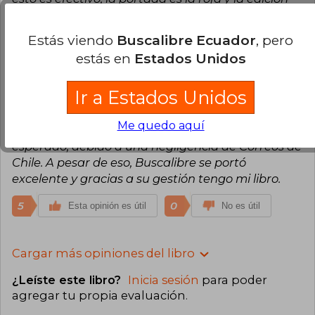
bellísima :)
Estás viendo
Buscalibre Ecuador
, pero
10
0
Esta opinión es útil
No es útil
estás en
Estados Unidos
Amanda Saavedra
Viernes 06 de
Ir a Estados Unidos
Diciembre, 2019
Compra Verificada
Me quedo aquí
Edición muy linda. Llegó más tarde de lo
esperado, debido a una negligencia de Correos de
Chile. A pesar de eso, Buscalibre se portó
excelente y gracias a su gestión tengo mi libro.
5
0
Esta opinión es útil
No es útil
Cargar más opiniones del libro
¿Leíste este libro?
Inicia sesión
para poder
agregar tu propia evaluación
.