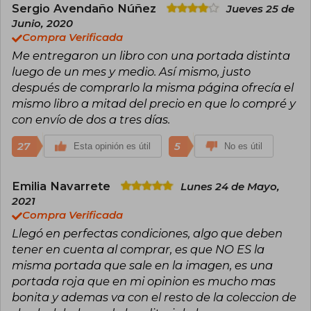
médico en Southsea, Inglaterra.
Sergio Avendaño Núñez
Jueves 25 de
Junio, 2020
Para complementar sus escasos ingresos,
Compra Verificada
escribió una novela de misterio titulada Estudio
Me entregaron un libro con una portada distinta
en escarlata, que se convirtió en la primera de
las sesenta y ocho historias protagonizadas por
luego de un mes y medio. Así mismo, justo
uno de los detectives más célebres de la
después de comprarlo la misma página ofrecía el
literatura: Sherlock Holmes.
mismo libro a mitad del precio en que lo compré y
con envío de dos a tres días.
27
5
Esta opinión es útil
No es útil
Emilia Navarrete
Lunes 24 de Mayo,
2021
Compra Verificada
Llegó en perfectas condiciones, algo que deben
tener en cuenta al comprar, es que NO ES la
misma portada que sale en la imagen, es una
portada roja que en mi opinion es mucho mas
bonita y ademas va con el resto de la coleccion de