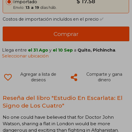
$ 17.58
Importado
Envío:
13 a 19
días háb.
Costos de importación incluídos en el precio ✅
Comprar
Llega entre
el 31 Ago
y
el 10 Sep
a
Quito, Pichincha
.
Seleccionar ubicación
Agregar a lista de
Comparte y gana
deseos
dinero
Reseña del libro "Estudio En Escarlata: El
Signo de Los Cuatro"
No one could have believed that for Doctor John
Watson, sharing a flat in London would be more
dangerous and exciting than fighting in Afghanistan.