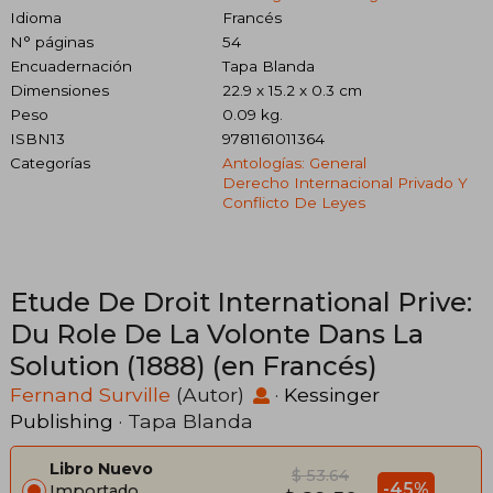
Idioma
Francés
N° páginas
54
Encuadernación
Tapa Blanda
Dimensiones
22.9 x 15.2 x 0.3 cm
Peso
0.09 kg.
ISBN13
9781161011364
Categorías
Antologías: General
Derecho Internacional Privado Y
Conflicto De Leyes
Etude De Droit International Prive:
Du Role De La Volonte Dans La
Solution (1888) (en Francés)
Fernand Surville
(Autor)
·
Kessinger
Publishing
· Tapa Blanda
Libro Nuevo
$ 53.64
-45%
Importado