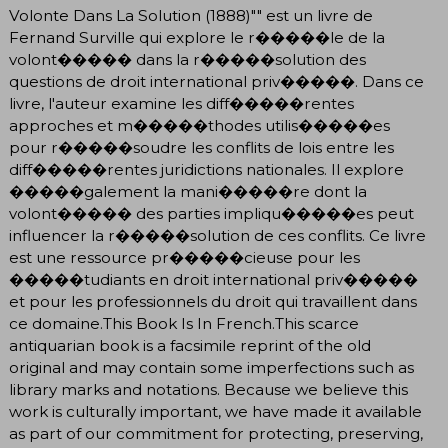
Volonte Dans La Solution (1888)"" est un livre de
Fernand Surville qui explore le r�����le de la
volont����� dans la r�����solution des
questions de droit international priv�����. Dans ce
livre, l'auteur examine les diff�����rentes
approches et m�����thodes utilis�����es
pour r�����soudre les conflits de lois entre les
diff�����rentes juridictions nationales. Il explore
�����galement la mani�����re dont la
volont����� des parties impliqu�����es peut
influencer la r�����solution de ces conflits. Ce livre
est une ressource pr�����cieuse pour les
�����tudiants en droit international priv�����
et pour les professionnels du droit qui travaillent dans
ce domaine.This Book Is In French.This scarce
antiquarian book is a facsimile reprint of the old
original and may contain some imperfections such as
library marks and notations. Because we believe this
work is culturally important, we have made it available
as part of our commitment for protecting, preserving,