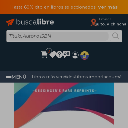
Hasta 60% dto en libros seleccionados
Ver más
Enviar a
Quito, Pichincha
0
MENÚ
Libros más vendidos
Libros importados más v