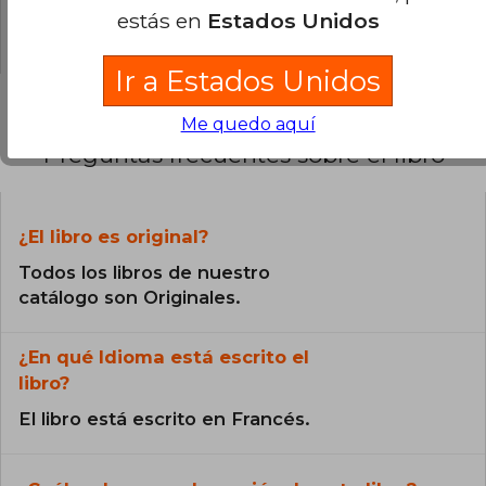
estás en
Estados Unidos
0% (0)
Ir a Estados Unidos
Me quedo aquí
Preguntas frecuentes sobre el libro
¿El libro es original?
Todos los libros de nuestro
catálogo son Originales.
¿En qué Idioma está escrito el
libro?
El libro está escrito en Francés.