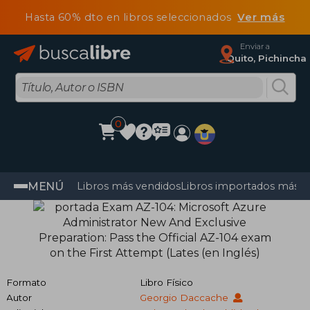
Hasta 60% dto en libros seleccionados
Ver más
Enviar a
Quito, Pichincha
0
MENÚ
Libros más vendidos
Libros importados más v
Formato
Libro Físico
Autor
Georgio Daccache