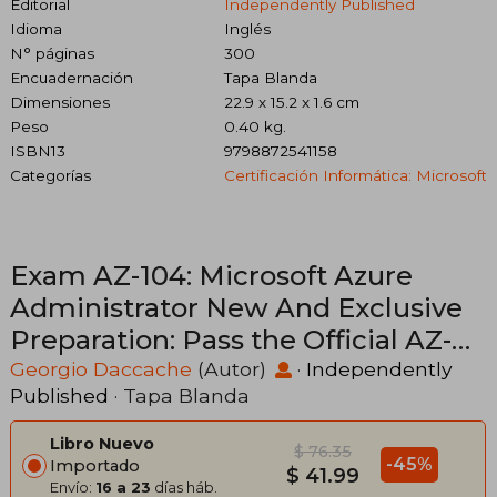
Editorial
Independently Published
Idioma
Inglés
N° páginas
300
Encuadernación
Tapa Blanda
Dimensiones
22.9 x 15.2 x 1.6 cm
Peso
0.40 kg.
ISBN13
9798872541158
Categorías
Certificación Informática: Microsoft
Exam AZ-104: Microsoft Azure
Administrator New And Exclusive
Preparation: Pass the Official AZ-
104 exam on the First Attempt
Georgio Daccache
(Autor)
·
Independently
Published
· Tapa Blanda
(Lates (en Inglés)
Libro Nuevo
$ 76.35
-45%
Importado
$ 41.99
Envío:
16 a 23
días háb.